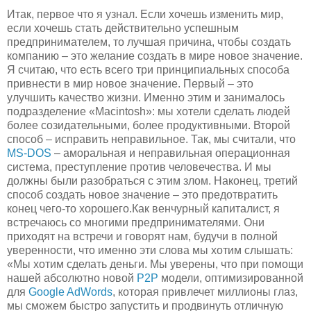
Итак, первое что я узнал. Если хочешь изменить мир,
если хочешь стать действительно успешным
предпринимателем, то лучшая причина, чтобы создать
компанию – это желание создать в мире новое значение.
Я считаю, что есть всего три принципиальных способа
привнести в мир новое значение. Первый – это
улучшить качество жизни. Именно этим и занималось
подразделение «Macintosh»: мы хотели сделать людей
более созидательными, более продуктивными. Второй
способ – исправить неправильное. Так, мы считали, что
MS-DOS
– аморальная и неправильная операционная
система, преступление против человечества. И мы
должны были разобраться с этим злом. Наконец, третий
способ создать новое значение – это предотвратить
конец чего-то хорошего.Как венчурный капиталист, я
встречаюсь со многими предпринимателями. Они
приходят на встречи и говорят нам, будучи в полной
уверенности, что именно эти слова мы хотим слышать:
«Мы хотим сделать деньги. Мы уверены, что при помощи
нашей абсолютно новой
P2P
модели, оптимизированной
для
Google AdWords
, которая привлечет миллионы глаз,
мы сможем быстро запустить и продвинуть отличную