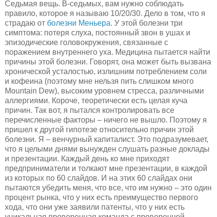
Седьмая вещь. В-седьмых, вам нужно соблюдать
правило, которое я называю 10/20/30. Дело в том, что я
страдаю от
болезни Меньера
. У этой болезни три
симптома: потеря слуха, постоянный звон в ушах и
эпизодические головокружения, связанные с
поражением внутреннего уха. Медицина пытается найти
причины этой болезни. Говорят, она может быть вызвана
хронической усталостью, излишним потреблением соли
и кофеина (поэтому мне нельзя пить слишком много
Mountain Dew), высоким уровнем стресса, различными
аллергиями. Короче, теоретически есть целая куча
причин. Так вот, я пытался контролировать все
перечисленные факторы – ничего не вышло. Поэтому я
пришел к другой гипотезе относительно причин этой
болезни. Я – венчурный капиталист. Это подразумевает,
что я целыми днями вынужден слушать разные доклады
и презентации. Каждый день ко мне приходят
предприниматели и толкают мне презентации, в каждой
из которых по 60 слайдов. И на этих 60 слайдах они
пытаются убедить меня, что все, что им нужно – это один
процент рынка, что у них есть преимущество первого
хода, что они уже заявили патенты, что у них есть
уникальная проверенная команда с проверенной