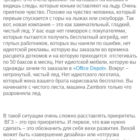
видишь следы, которые коньки оставляют на льду. Очень
приятное чувство. Похоже на чувство человека, который
первым спускается с горы на лыжах или сноуборде. Так
вот, новая компания – это как замечательный, гладкий,
чистый лед. У вас еще нет геморроя с покупателями,
которые пытаются получить бесплатный апгрейд, нет
глупых работников, которых вы наняли по ошибке, нет
идиотской рекламы, которую вы заказали во времена
расцвета доткомов и на которую приходится отстегивать
по 50 баксов в месяц. Нет идиотской мебели, которую вы
однажды зачем-то заказали в
«Office Depot»
. Вокруг –
нетронутый, чистый лед. Нет идиотского логотипа,
который жена вашего брата нарисовала бесплатно. Вы
начинаете с чистого листа, машина Zamboni только что
разровняла лед.
В такой ситуации очень сложно расставлять приоритеты.
ВГЗ – это про приоритеты. И первое, что вам нужно
сделать – это обозначить для себя вехи развития. Вехой
может быть «завершение дизайна» или «отгрузка