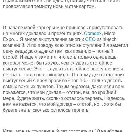
Правильный ответ: ни одного, потому что Билл Гейтс
провозгласил темноту новым стандартом.
В начале моей карьеры мне пришлось присутствовать
на многих докладах и презентациях.
Comdex
, Micro
Expo… Я видел выступления многих
CEO
из hi-tech
компаний. И по поводу всех этих выступлений я заметил
одну вещь: докладчики там, как правило – полный
отстой. И еще я заметил, что есть только одна вещь,
которая может быть хуже, чем слушать отстойное
выступление. Это – слушать отстойное выступление и
не знать, когда оно закончится. Поэтому для всех своих
выступлений я ввел правило «Топ 10» - только десять
самых важных пунктов. Таким образом, даже если вам
покажется, что мой доклад – отстой, вы, по крайней
мере, будете знать, сколько осталось терпеть. Надеюсь,
вам не кажется, что мой доклад – отстой, но... хотя бы
будете знать, сколько осталось терпеть.
Итак, мое выступление будет состоять из 10 наиболее