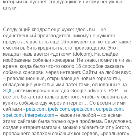
который выпускает эти дурацкие и никому ненужные
штуки.
Следующий квадрат еще хуже: здесь вы – не
единственный производитель никому не нужного
продукта, у вас есть еще 16 конкурентов, которые также
смогли выбить кредиты на его производство. Этот
квадрат называется «дотком» (dotcom). На слайде
изображены собачьи консервы. Не знаю, помните ли вы
время, когда было что-то около 16 способов заказать
собачьи консервы через интернет. Сайты на любой вкус
– революционные, открывающие новые горизонты,
обладающие уникальными патентами, основанные на
SQL
, оптимизированные для Google adwords, P2P… и
все это богатство только для того, чтобы уговорить вас
купить собачью еду через интернет… Со всеми этими
сайтами -
pets.com
,
ipets.com
,
epets.com
,
ourpets.com
,
spet.com
,
interpets.com
– назовите любой – со всеми
этими сайтами была только одна проблема. Безусловно,
создав интернет-магазин, можно избавиться от убогого,
пропахшего запахом собачьих консервов, «реального»