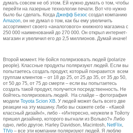
думать совсем не об этом. Ей нужно думать о том, чтобы
перейти на лазерные технологии печати. Вот что нужно
было бы сделать. Когда
Джефф Безос
создал компанию
Amazon
, он не думал о том, как бы ему увеличить
ассортимент своего «аналогового» книжного магазина с
250 000 наименований до 270 000. Он открыл интернет-
магазин и увеличил его до 2,5 миллионов. Думай иначе!
Второй момент. Не бойся поляризовать людей (polarize
people). Классные продукты поляризуют людей. Если вы
попытаетесь создать продукт, который понравится всем
группам клиентов – от 18 до 25, от 25 до 35, от 35 до 50,
от 50 до 75, от 75 до смерти – если вы попытаетесь
создать такой продукт, получится посредственность. Не
бойтесь поляризовать людей. На слайде – фотография
модели
Toyota Scion XB
. У людей может быть всего две
реакции на эту машину. Либо вы скажете себе - «Какой
классный дизайн!», либо - «Интересно, неужели в Тойоту
пришел дизайнер, которого выгнали из Вольво?» Либо
одно, либо другое. Harley Davidson, Macintosh,
NetFlix
,
TIVo
– все эти компании поляризуют людей. Я люблю