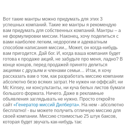
Вот такие мантры можно придумать для этих 3
успешных компаний. Такие же мантры я рекомендую
вам придумать для собственных компаний. Мантры – а
не формулировки миссии. Наконец, хочу поделиться с
вами наиболее легким, недорогим и адекватным
способом написания миссии.,. Может, он когда-нибудь
вам пригодится. Дай бог. И, когда ваша компания будет
готова к продаже акций, не забудьте про меня, ладно? В
конце концов, перед продажей принято делиться
акциями с друзьям и членами семьи… Итак, я хочу
рассказать вам о том, как разработать миссию компании
абсолютно безо всяких затрат. Не нужен ни оффсайт, ни
Mc Kinsey, ни консультанты, ни куча белых листов бумаги
большого формата. Ничего. Даже в рекламные
объявления заглядывать не нужно. Просто откройте
сайт
«Генератор миссий Дилберта»
. На нем - абсолютно
бесплатно! - вы можете получить отличную миссию для
своей компании. Миссию стоимостью 25 штук баксов,
которая будет звучать как-нибудь так: