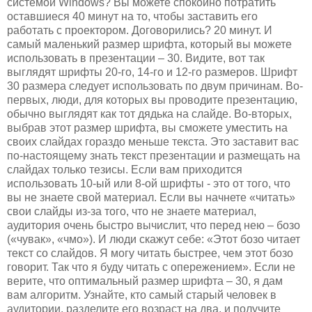
системой Windows? Вы можете спокойно потратить
оставшиеся 40 минут на то, чтобы заставить его
работать с проектором. Договорились? 20 минут. И
самый маленький размер шрифта, который вы можете
использовать в презентации – 30. Видите, вот так
выглядят шрифты 20-го, 14-го и 12-го размеров. Шрифт
30 размера следует использовать по двум причинам. Во-
первых, люди, для которых вы проводите презентацию,
обычно выглядят как тот дядька на слайде. Во-вторых,
выбрав этот размер шрифта, вы сможете уместить на
своих слайдах гораздо меньше текста. Это заставит вас
по-настоящему знать текст презентации и размещать на
слайдах только тезисы. Если вам приходится
использовать 10-ый или 8-ой шрифты - это от того, что
вы не знаете свой материал. Если вы начнете «читать»
свои слайды из-за того, что не знаете материал,
аудитория очень быстро вычислит, что перед нею – бозо
(«чувак», «чмо»). И люди скажут себе: «Этот бозо читает
текст со слайдов. Я могу читать быстрее, чем этот бозо
говорит. Так что я буду читать с опережением». Если не
верите, что оптимальный размер шрифта – 30, я дам
вам алгоритм. Узнайте, кто самый старый человек в
аудитории, разделите его возраст на два, и получите