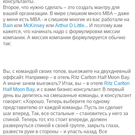
консультанты.
Второе, что нужно сделать – это создать мантру для
вашей организации. В мире слишком много MBA – даже
у меня есть MBA - и слишком многие из вас работали на
Bain
или
McKinsey
или
Arthur D Little
... И поэтому вам
кажется, что начинать надо с формулировки миссии
компании. А миссия компании формулируется обычно
так:
Вы, с командой своих топов, выезжаете на двухдневный
оффсайт. Например – в отель Ritz Carlton Half Moon Bay.
А иначе зачем выезжать? Итак, вы – в отеле
Ritz Carlton
Half Moon Bay
, и с вами бизнес-консультант. В первый
день вы делитесь на смешанные команды, и консультант
говорит: «Хорошо. Теперь выберите по одному
представителю от каждой команды. Пусть он сделает
шаг вперед. Так, все остальные – становитесь у него за
спиной. Теперь тот, кто стоит впереди, должен
развернуться спиной к своей группе, закрыть глаза,
развести руки в стороны – и упасть назад. Все