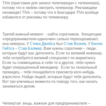
TIVo (приставки для записи телепередач с телевизора),
потому что я люблю смотреть телевизор. Рекламщики
ненавидят TIVo – потому что я благодаря TIVo вообще
избавился от рекламы по телевизору.
Третий важный момент - найти соратников. Концепцию
«предпринимателя-одиночки» сильно переоценивают,
она неверна. У
Стива Джобса
был
Стив Возняк
. У
Билла
Гейтса
–
Стив
Балмер
. Вам нужны соратники – люди,
которые будут вас дополнять. Если ты великий инженер,
тебе потребуется великий специалист по маркетингу.
Если ты совмещаешь в себе то и другое, тебе нужен
будет операционный менеджер. Если ты гениальный
провидец – тебе понадобится присмотр кого-нибудь
взрослого. Найди людей, которые будут тебя дополнять.
Вот три ключевых момента по поводу того, как начать
заниматься делом.
Четвертая вещь, важная для предпринимателя –