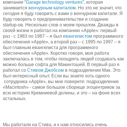
компании
“Garage technology ventures”
, которая
занимается
венчурным капиталом
. Но это не значит, что
сегодня я буду говорить с вами о венчурном капитале. Я
буду говорить о предпринимательстве и создании
startup-ов. Несколько слов о моем прошлом. Дважды в
своей жизни я работал на компанию «Apple»: первый
раз - с 1983 по 1987 – я был
евангелистом
программного
обеспечения «Apple», а второй раз – с 1995 по 1997 – я
был главным евангелиста для программного
обеспечения «Apple». Коротко говоря, моя работа
заключалась в том, чтобы поощрять людей создавать как
можно больше софта для Макинтошей. В первый раз я
работал со
Стивом Джобсом
в подразделении Мак. Это
был интересный опыт. Если вы знаете хоть одного
сотрудника «Apple», вы мне поверите: подразделение
«Macintosh» - самое большое сборище эгоцентриков за
всю историю Кремниевой долины, и это – на фоне всех
остальных.
Мы работали на Стива, и к нам относились очень