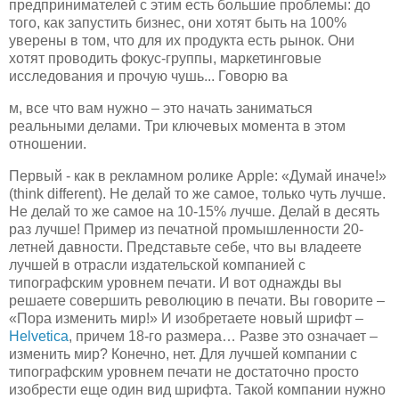
предпринимателей с этим есть большие проблемы: до
того, как запустить бизнес, они хотят быть на 100%
уверены в том, что для их продукта есть рынок. Они
хотят проводить фокус-группы, маркетинговые
исследования и прочую чушь... Говорю ва
м, все что вам нужно – это начать заниматься
реальными делами. Три ключевых момента в этом
отношении.
Первый - как в рекламном ролике Apple: «Думай иначе!»
(think different). Не делай то же самое, только чуть лучше.
Не делай то же самое на 10-15% лучше. Делай в десять
раз лучше! Пример из печатной промышленности 20-
летней давности. Представьте себе, что вы владеете
лучшей в отрасли издательской компанией с
типографским уровнем печати. И вот однажды вы
решаете совершить революцию в печати. Вы говорите –
«Пора изменить мир!» И изобретаете новый шрифт –
Helvetica
, причем 18-го размера… Разве это означает –
изменить мир? Конечно, нет. Для лучшей компании с
типографским уровнем печати не достаточно просто
изобрести еще один вид шрифта. Такой компании нужно