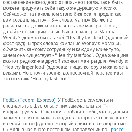
составление ежегодного отчета, - вот тогда, так и быть,
можете придумать себе такую же дурацкую миссию.
Сейчас же, на начальном этапе бизнеса, я предлагаю
вам создать мантру – 3-4 слова, мантру. Вы же не
расисты, вы должны знать, что такое мантра. Что ж,
давайте посмотрим, какие бывают мантры. Мантра
Wendy’s должна быть такой: “Healthy fast food” (здоровый
фаст-фуд). В трех словах компания Wendy’s могла бы
объяснить каждому сотруднику и каждому клиенту то,
зачем она существует - “Healthy fast food”. Одна женщина
как-то предложила другой вариант мантры для Wendy’s:
“Healthy finger food” (здоровая пища, которую можно есть
руками). Но с точки зрения долгосрочной перспективы
это все-таки “Healthy fast food”.
FedEx (Federal Express)
. У FedEx есть самолеты и
специальные фургоны. У них замечательная IT-
инфраструктура. Они могут сообщить тебе, что в данный
момент твоя посылка находится на третьей снизу полке
в левой части фургона, который движется со скоростью
65 миль в час в юго-восточном направлении по
Трассе