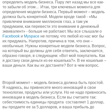
определить модель бизнеса. Пару лет назад мы все как-
то забыли об этом… Итак, три ключевых момента для
определения модели бизнеса. Первый момент – модель
должна быть конкретной. Модели вроде такой - «Мы
привлечем внимание миллионов глаз, а там уж
придумаем, как перевести это внимание в денежный
эквивалент» - больше не работают. Мы все слышали о
Facebook
и
Myspace
не потому, что любой из нас мог бы
их придумать. Напротив, причина в том, что они –
необычные. Нужны конкретные модели бизнеса. Вопрос,
на который вы должны для себя ответить, заключается,
образно говоря, в следующем: «Вот мой покупатель. Как
я достану свои деньги из ее кошелька?». В ее кошельке –
ваши деньги. Как вы их достанете? Вот в чем вопрос.
Второй момент – модель бизнеса должна быть простой.
Я надеюсь, вы привнесете много инноваций в свои
технологии, продукты или услуги. Но не надо привносить
инновации в модель бизнеса. Если вы считаете так:
себестоимость единицы продукта составляет 1 доллар,
вы продаете ее за 5 долларов, и ваша прибыль до