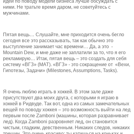
идеи по поводу модели бизнеса лучше обсуждать с
ними. Не тратьте время даром, не советуйтесь с
мужчинами.
Пятая вещь… Слушайте, мне приходится очень бегло
сегодня все это рассказывать, так как обычно это
выступление занимает час времени… Да, а это -
Mountain Dew, и мне даже не заплатили за то, что я его
рекламирую… Итак, пятая вещь – это создать для себя
систему «ВГЗ» (MAT). «ВГЗ» - это сокращение от «Вехи,
Гипотезы, Задачи» (Milestones, Assumptions, Tasks).
Я очень люблю играть в хоккей. В этом зале даже
присутствуют два моих друга, с которыми я играю в
хоккей в Ридвуде. Так вот, одна из самых замечательных
вещей по поводу хоккея – это возможность выйти на лед
первым после Zamboni (машины, которая разравнивает
лед). Когда Zamboni разровняет лед, он становится
чистым, гладким, девственным. Никаких следов, никаких
трещин. Это очень красиво: ты катишься на коньках и