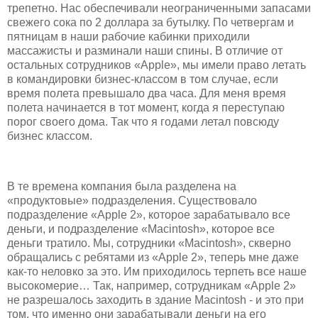
трепетно. Нас обеспечивали неограниченными запасами
свежего сока по 2 доллара за бутылку. По четвергам и
пятницам в наши рабочие кабинки приходили
массажисты и разминали наши спины. В отличие от
остальных сотрудников «Apple», мы имели право летать
в командировки бизнес-классом в том случае, если
время полета превышало два часа. Для меня время
полета начинается в тот момент, когда я переступаю
порог своего дома. Так что я годами летал повсюду
бизнес классом.
В те времена компания была разделена на
«продуктовые» подразделения. Существовало
подразделение «Apple 2», которое зарабатывало все
деньги, и подразделение «Macintosh», которое все
деньги тратило. Мы, сотрудники «Macintosh», скверно
обращались с ребятами из «Apple 2», теперь мне даже
как-то неловко за это. Им приходилось терпеть все наше
высокомерие… Так, например, сотрудникам «Apple 2»
не разрешалось заходить в здание Macintosh - и это при
том, что именно они зарабатывали деньги на его