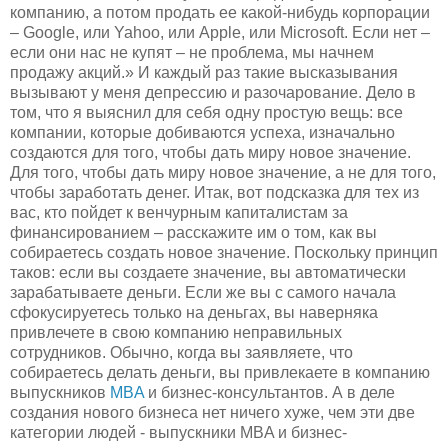
компанию, а потом продать ее какой-нибудь корпорации
– Google, или Yahoo, или Apple, или Microsoft. Если нет –
если они нас не купят – не проблема, мы начнем
продажу акций.» И каждый раз такие высказывания
вызывают у меня депрессию и разочарование. Дело в
том, что я выяснил для себя одну простую вещь: все
компании, которые добиваются успеха, изначально
создаются для того, чтобы дать миру новое значение.
Для того, чтобы дать миру новое значение, а не для того,
чтобы заработать денег. Итак, вот подсказка для тех из
вас, кто пойдет к венчурным капиталистам за
финансированием – расскажите им о том, как вы
собираетесь создать новое значение. Поскольку принцип
таков: если вы создаете значение, вы автоматически
зарабатываете деньги. Если же вы с самого начала
сфокусируетесь только на деньгах, вы наверняка
привлечете в свою компанию неправильных
сотрудников. Обычно, когда вы заявляете, что
собираетесь делать деньги, вы привлекаете в компанию
выпускников
MBA
и бизнес-консультантов. А в деле
создания нового бизнеса нет ничего хуже, чем эти две
категории людей - выпускники MBA и бизнес-