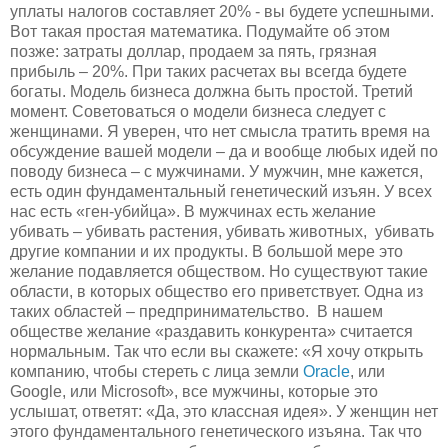
уплаты налогов составляет 20% - вы будете успешными.
Вот такая простая математика. Подумайте об этом
позже: затраты доллар, продаем за пять, грязная
прибыль – 20%. При таких расчетах вы всегда будете
богаты. Модель бизнеса должна быть простой. Третий
момент. Советоваться о модели бизнеса следует с
женщинами. Я уверен, что нет смысла тратить время на
обсуждение вашей модели – да и вообще любых идей по
поводу бизнеса – с мужчинами. У мужчин, мне кажется,
есть один фундаментальный генетический изъян. У всех
нас есть «ген-убийца». В мужчинах есть желание
убивать – убивать растения, убивать животных, убивать
другие компании и их продукты. В большой мере это
желание подавляется обществом. Но существуют такие
области, в которых общество его приветствует. Одна из
таких областей – предпринимательство. В нашем
обществе желание «раздавить конкурента» считается
нормальным. Так что если вы скажете: «Я хочу открыть
компанию, чтобы стереть с лица земли
Oracle
, или
Google, или Microsoft», все мужчины, которые это
услышат, ответят: «Да, это классная идея». У женщин нет
этого фундаментального генетического изъяна. Так что