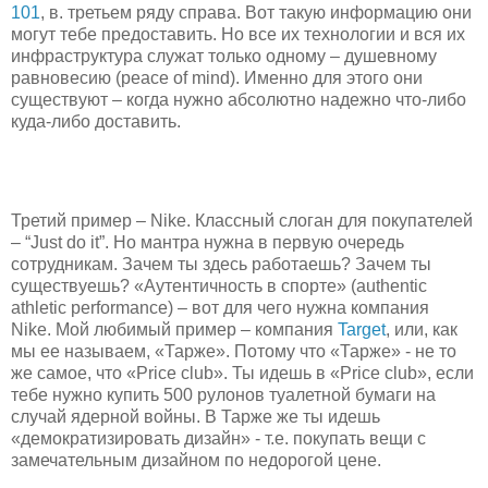
101
, в. третьем ряду справа. Вот такую информацию они
могут тебе предоставить. Но все их технологии и вся их
инфраструктура служат только одному – душевному
равновесию (peace of mind). Именно для этого они
существуют – когда нужно абсолютно надежно что-либо
куда-либо доставить.
Третий пример – Nike. Классный слоган для покупателей
– “Just do it”. Но мантра нужна в первую очередь
сотрудникам. Зачем ты здесь работаешь? Зачем ты
существуешь? «Аутентичность в спорте» (authentic
athletic performance) – вот для чего нужна компания
Nike. Мой любимый пример – компания
Target
, или, как
мы ее называем, «Тарже». Потому что «Тарже» - не то
же самое, что «Price club». Ты идешь в «Price club», если
тебе нужно купить 500 рулонов туалетной бумаги на
случай ядерной войны. В Тарже же ты идешь
«демократизировать дизайн» - т.е. покупать вещи с
замечательным дизайном по недорогой цене.