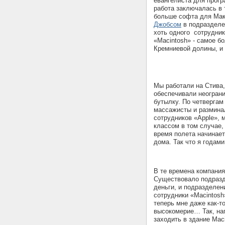
евангелиста для прогр
работа заключалась в 
больше софта для Мак
Джобсом
в подразделе
хоть одного сотрудник
«Macintosh» - самое б
Кремниевой долины, и 
Мы работали на Стива,
обеспечивали неограни
бутылку. По четвергам
массажисты и размина
сотрудников «Apple», 
классом в том случае,
время полета начинает
дома. Так что я годам
В те времена компани
Существовало подразде
деньги, и подразделен
сотрудники «Macintosh
теперь мне даже как-т
высокомерие… Так, на
заходить в здание Maci