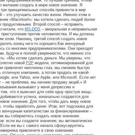
ым предпринимателем, то лучшая причина, чтобы
о желание создать в мире новое значение. Я
о три принципиальных способа привнести в мир
й – это улучшить качество жизни. Именно этим и
ение «Macintosh»: мы хотели сделать людей более
 продуктивными. Второй способ – исправить
 считали, что
MS-DOS
– аморальная и неправильная
, преступление против человечества. И мы должны
им злом. Наконец, третий способ создать новое
вратить конец чего-то хорошего.Как венчурный
юсь со многими предпринимателями. Они приходят
ам, будучи в полной уверенности, что именно эти
ть: «Мы хотим сделать деньги. Мы уверены, что
солютно новой
P2P
модели, оптимизированной для
рая привлечет миллионы глаз, мы сможем быстро
ь отличную компанию, а потом продать ее какой-
ogle, или Yahoo, или Apple, или Microsoft. Если нет
ят – не проблема, мы начнем продажу акций.» И
казывания вызывают у меня депрессию и
 том, что я выяснил для себя одну простую вещь:
 добиваются успеха, изначально создаются для
новое значение. Для того, чтобы дать миру новое
о, чтобы заработать денег. Итак, вот подсказка для
т к венчурным капиталистам за финансированием –
как вы собираетесь создать новое значение.
ов: если вы создаете значение, вы автоматически
 Если же вы с самого начала сфокусируетесь
 наверняка привлечете в свою компанию