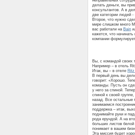
неправильных сотрудни
делать деньги, вы пр
консультантов. А в дел
две категории людей -
Второе, что нужно сде
мире слишком много MB
вас работали на
Bain
и
кажется, что начинать
компании формулирует
Вы, с командой своих 
Например – в отель Rit
Итак, вы – в отеле
Ritz
В первый день вы дел
говорит: «Хорошо. Теп
команды. Пусть он сде
у него за спиной. Тепе
спиной к своей группе,
назад. Все остальные 
занимаемся построение
поддержка – итак, вых
поднимайте руки и пад
рода ерундой. А на вт
больших листов белой 
понимает в вашем биз
Эта миссия будет хоро