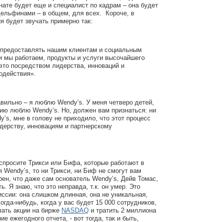
мнате будет еще и специалист по кадрам – она будет
дельфинами – в общем, для всех. Короче, в
я будет звучать примерно так:
предоставлять нашим клиентам и социальным
и мы работаем, продукты и услуги высочайшего
 это посредством лидерства, инноваций и
одействия».
вильно – я люблю Wendy’s. У меня четверо детей,
нию люблю Wendy’s. Но, должен вам признаться: ни
dy’s, мне в голову не приходило, что этот процесс
дерству, инновациям и партнерскому
 спросите Трикси или Бифа, которые работают в
я Wendy’s, то ни Трикси, ни Биф не смогут вам
ерен, что даже сам основатель Wendy’s, Дейв Томас,
ь. Я знаю, что это неправда, т.к. он умер. Это
ссии: она слишком длинная, она не уникальная,
огда-нибудь, когда у вас будет 15 000 сотрудников,
вать акции на бирже
NASDAQ
и тратить 2 миллиона
е ежегодного отчета, - вот тогда, так и быть,