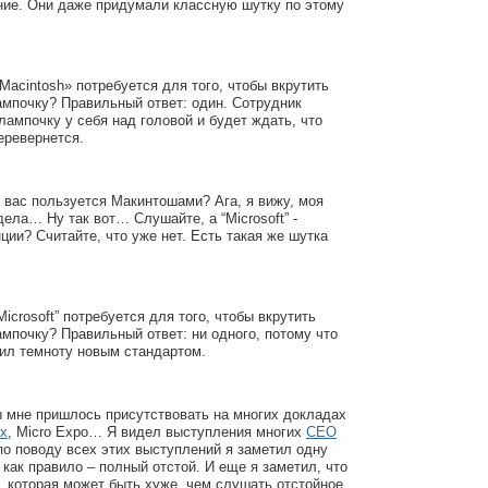
ние. Они даже придумали классную шутку по этому
Macintosh» потребуется для того, чтобы вкрутить
мпочку? Правильный ответ: один. Сотрудник
лампочку у себя над головой и будет ждать, что
перевернется.
з вас пользуется Макинтошами? Ага, я вижу, моя
дела… Ну так вот… Слушайте, а “Microsoft” -
ции? Считайте, что уже нет. Есть такая же шутка
icrosoft” потребуется для того, чтобы вкрутить
мпочку? Правильный ответ: ни одного, потому что
ил темноту новым стандартом.
ы мне пришлось присутствовать на многих докладах
x
, Micro Expo… Я видел выступления многих
CEO
 по поводу всех этих выступлений я заметил одну
 как правило – полный отстой. И еще я заметил, что
, которая может быть хуже, чем слушать отстойное