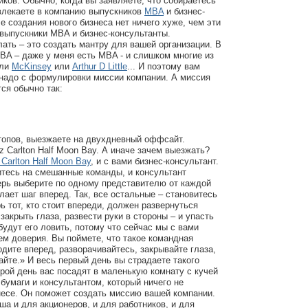
ков. Обычно, когда вы заявляете, что собираетесь
ивлекаете в компанию выпускников
MBA
и бизнес-
е создания нового бизнеса нет ничего хуже, чем эти
 выпускники MBA и бизнес-консультанты.
лать – это создать мантру для вашей организации. В
A – даже у меня есть MBA - и слишком многие из
ли
McKinsey
или
Arthur D Little
... И поэтому вам
 надо с формулировки миссии компании. А миссия
ся обычно так:
топов, выезжаете на двухдневный оффсайт.
z Carlton Half Moon Bay. А иначе зачем выезжать?
 Carlton Half Moon Bay
, и с вами бизнес-консультант.
итесь на смешанные команды, и консультант
ерь выберите по одному представителю от каждой
лает шаг вперед. Так, все остальные – становитесь
рь тот, кто стоит впереди, должен развернуться
 закрыть глаза, развести руки в стороны – и упасть
будут его ловить, потому что сейчас мы с вами
м доверия. Вы поймете, что такое командная
одите вперед, разворачивайтесь, закрывайте глаза,
айте.» И весь первый день вы страдаете такого
орой день вас посадят в маленькую комнату с кучей
бумаги и консультантом, который ничего не
несе. Он поможет создать миссию вашей компании.
ша и для акционеров, и для работников, и для