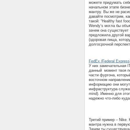
можете придумать себ
начальном этапе бизне
мантру. Вы же не расис
давайте посмотрим, к
такой: “Healthy fast f
Wendy’s могла бы объя
зачем она существует -
предложила другой вари
(здоровая пища, котор
долгосрочной перспекти
FedEx (Federal Express
У них замечательная I
данный момент твоя по
части фургона, которы
восточном направлени
информацию они могут 
инфраструктура служа
mind). Именно для это
надежно что-либо куда
Третий пример – Nike. 
мантра нужна в перву
Зачем ты существуешь? 