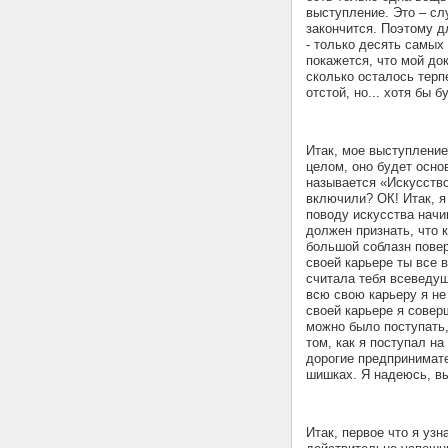
выступление. Это – сл
закончится. Поэтому д
- только десять самых
покажется, что мой док
сколько осталось терп
отстой, но... хотя бы 
Итак, мое выступление
целом, оно будет осно
называется «Искусство
включили? ОК! Итак, я
поводу искусства начи
должен признать, что к
большой соблазн повер
своей карьере ты все 
считала тебя всеведущ
всю свою карьеру я не
своей карьере я совер
можно было поступать,
том, как я поступал н
дорогие предпринимате
шишках. Я надеюсь, вы
Итак, первое что я уз