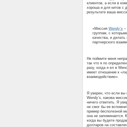
клиентов, а если в ко
хороша и для китов с 
результате ваша мисси
«Миссия
Wendy’s
– 
группам, с которым
качества, и делать
партнерского взаим
Не поймите меня непра
так что я по определе
разу, когда я ел в Wen
имеет отношение к «ли
взаимодействию».
Я уверен, что если вы
Wendy’s, какова мисси
ничего ответить. Я ув
не смог бы ее вспомнит
пример бесполезной ми
она не запоминается. К
когда вы будете прода
долларов на составлени