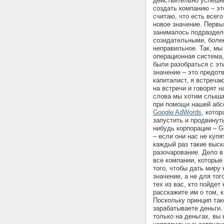
действительно успешн
создать компанию – эт
считаю, что есть всег
новое значение. Первы
занималось подраздел
созидательными, более
неправильное. Так, мы
операционная система
были разобраться с эт
значение – это предот
капиталист, я встреча
на встречи и говорят н
слова мы хотим слыша
при помощи нашей аб
Google AdWords
, кото
запустить и продвинут
нибудь корпорации – Go
– если они нас не куп
каждый раз такие выс
разочарование. Дело в
все компании, которые
того, чтобы дать миру 
значение, а не для тог
тех из вас, кто пойде
расскажите им о том, 
Поскольку принцип так
зарабатываете деньги.
только на деньгах, вы