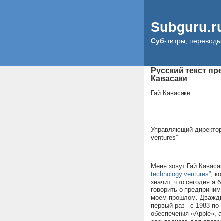
Subguru.r
Суб
-титры, перевод
Русский текст пр
Кавасаки
Гай Кавасаки
Управляющий директор 
ventures”
Меня зовут Гай Кавас
technology ventures”
, к
значит, что сегодня я 
говорить о предприним
моем прошлом. Дважды 
первый раз - с 1983 по
обеспечения «Apple», а