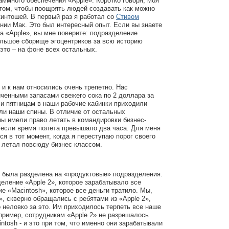
аммного обеспечения «Apple». Коротко говоря, моя
том, чтобы поощрять людей создавать как можно
интошей. В первый раз я работал со
Стивом
нии Мак. Это был интересный опыт. Если вы знаете
а «Apple», вы мне поверите: подразделение
ольшое сборище эгоцентриков за всю историю
это – на фоне всех остальных.
 и к нам относились очень трепетно. Нас
ченными запасами свежего сока по 2 доллара за
 и пятницам в наши рабочие кабинки приходили
ли наши спины. В отличие от остальных
мы имели право летать в командировки бизнес-
 если время полета превышало два часа. Для меня
ся в тот момент, когда я переступаю порог своего
и летал повсюду бизнес классом.
я была разделена на «продуктовые» подразделения.
ление «Apple 2», которое зарабатывало все
ие «Macintosh», которое все деньги тратило. Мы,
», скверно обращались с ребятами из «Apple 2»,
о неловко за это. Им приходилось терпеть все наше
пример, сотрудникам «Apple 2» не разрешалось
ntosh - и это при том, что именно они зарабатывали