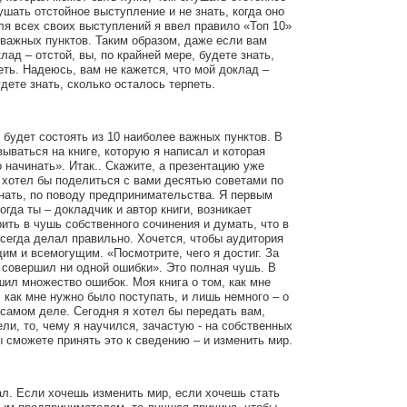
ушать отстойное выступление и не знать, когда оно
ля всех своих выступлений я ввел правило «Топ 10»
 важных пунктов. Таким образом, даже если вам
лад – отстой, вы, по крайней мере, будете знать,
еть. Надеюсь, вам не кажется, что мой доклад –
будете знать, сколько осталось терпеть.
 будет состоять из 10 наиболее важных пунктов. В
вываться на книге, которую я написал и которая
 начинать». Итак.. Скажите, а презентацию уже
 хотел бы поделиться с вами десятью советами по
нать, по поводу предпринимательства. Я первым
огда ты – докладчик и автор книги, возникает
ить в чушь собственного сочинения и думать, что в
всегда делал правильно. Хочется, чтобы аудитория
им и всемогущим. «Посмотрите, чего я достиг. За
 совершил ни одной ошибки». Это полная чушь. В
шил множество ошибок. Моя книга о том, как мне
 как мне нужно было поступать, и лишь немного – о
а самом деле. Сегодня я хотел бы передать вам,
ли, то, чему я научился, зачастую - на собственных
 сможете принять это к сведению – и изменить мир.
нал. Если хочешь изменить мир, если хочешь стать