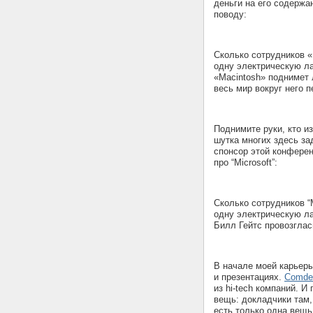
деньги на его содержа
поводу:
Сколько сотрудников «
одну электрическую ла
«Macintosh» поднимет 
весь мир вокруг него 
Поднимите руки, кто и
шутка многих здесь за
спонсор этой конферен
про “Microsoft”:
Сколько сотрудников “M
одну электрическую ла
Билл Гейтс провозглас
В начале моей карьер
и презентациях.
Comde
из hi-tech компаний. И
вещь: докладчики там,
есть только одна вещь