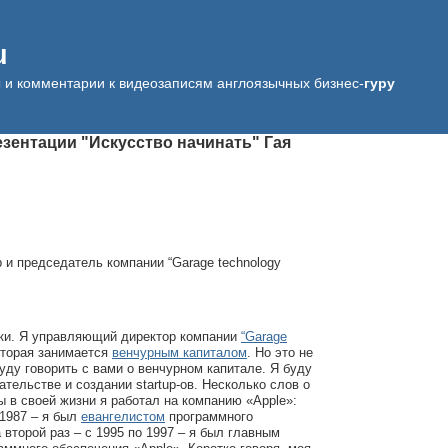
u
ы и комментарии к видеозаписям англоязычных бизнес-
гуру
езентации "Искусство начинать" Гая
и председатель компании “Garage technology
аки. Я управляющий директор компании
“Garage
оторая занимается
венчурным капиталом
. Но это не
буду говорить с вами о венчурном капитале. Я буду
ательстве и создании startup-ов. Несколько слов о
в своей жизни я работал на компанию «Apple»:
 1987 – я был
евангелистом
программного
 второй раз – с 1995 по 1997 – я был главным