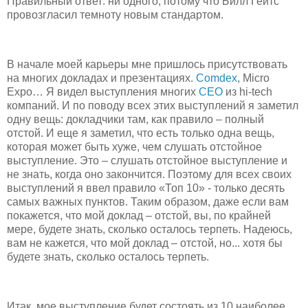
Правильный ответ: ни одного, потому что Билл Гейтс
провозгласил темноту новым стандартом.
В начале моей карьеры мне пришлось присутствовать
на многих докладах и презентациях.
Comdex
, Micro
Expo… Я видел выступления многих
CEO
из hi-tech
компаний. И по поводу всех этих выступлений я заметил
одну вещь: докладчики там, как правило – полный
отстой. И еще я заметил, что есть только одна вещь,
которая может быть хуже, чем слушать отстойное
выступление. Это – слушать отстойное выступление и
не знать, когда оно закончится. Поэтому для всех своих
выступлений я ввел правило «Топ 10» - только десять
самых важных пунктов. Таким образом, даже если вам
покажется, что мой доклад – отстой, вы, по крайней
мере, будете знать, сколько осталось терпеть. Надеюсь,
вам не кажется, что мой доклад – отстой, но... хотя бы
будете знать, сколько осталось терпеть.
Итак, мое выступление будет состоять из 10 наиболее