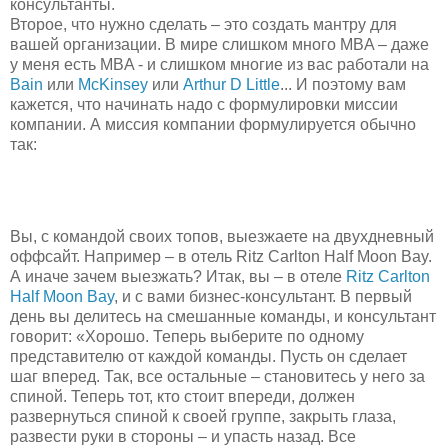
консультанты.
Второе, что нужно сделать – это создать мантру для
вашей организации. В мире слишком много MBA – даже
у меня есть MBA - и слишком многие из вас работали на
Bain
или
McKinsey
или
Arthur D Little
... И поэтому вам
кажется, что начинать надо с формулировки миссии
компании. А миссия компании формулируется обычно
так:
Вы, с командой своих топов, выезжаете на двухдневный
оффсайт. Например – в отель Ritz Carlton Half Moon Bay.
А иначе зачем выезжать? Итак, вы – в отеле
Ritz Carlton
Half Moon Bay
, и с вами бизнес-консультант. В первый
день вы делитесь на смешанные команды, и консультант
говорит: «Хорошо. Теперь выберите по одному
представителю от каждой команды. Пусть он сделает
шаг вперед. Так, все остальные – становитесь у него за
спиной. Теперь тот, кто стоит впереди, должен
развернуться спиной к своей группе, закрыть глаза,
развести руки в стороны – и упасть назад. Все