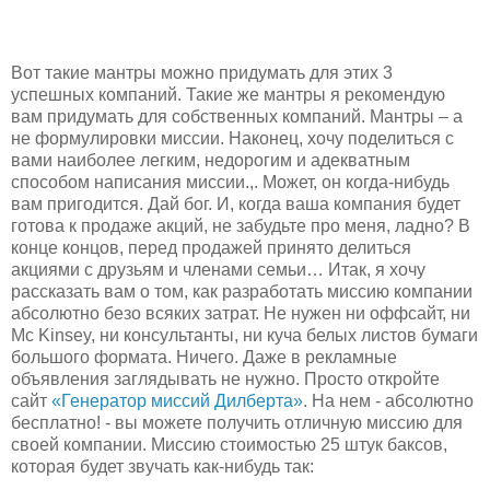
Вот такие мантры можно придумать для этих 3
успешных компаний. Такие же мантры я рекомендую
вам придумать для собственных компаний. Мантры – а
не формулировки миссии. Наконец, хочу поделиться с
вами наиболее легким, недорогим и адекватным
способом написания миссии.,. Может, он когда-нибудь
вам пригодится. Дай бог. И, когда ваша компания будет
готова к продаже акций, не забудьте про меня, ладно? В
конце концов, перед продажей принято делиться
акциями с друзьям и членами семьи… Итак, я хочу
рассказать вам о том, как разработать миссию компании
абсолютно безо всяких затрат. Не нужен ни оффсайт, ни
Mc Kinsey, ни консультанты, ни куча белых листов бумаги
большого формата. Ничего. Даже в рекламные
объявления заглядывать не нужно. Просто откройте
сайт
«Генератор миссий Дилберта»
. На нем - абсолютно
бесплатно! - вы можете получить отличную миссию для
своей компании. Миссию стоимостью 25 штук баксов,
которая будет звучать как-нибудь так: