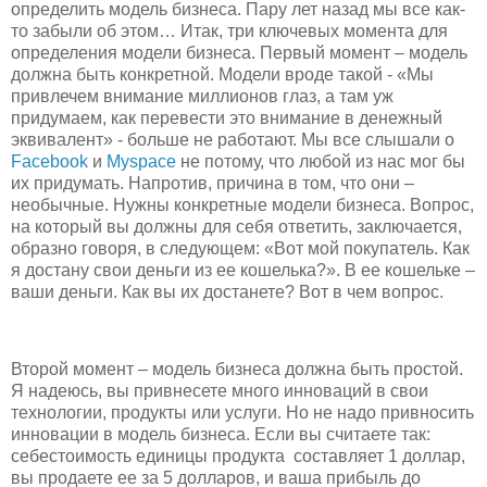
определить модель бизнеса. Пару лет назад мы все как-
то забыли об этом… Итак, три ключевых момента для
определения модели бизнеса. Первый момент – модель
должна быть конкретной. Модели вроде такой - «Мы
привлечем внимание миллионов глаз, а там уж
придумаем, как перевести это внимание в денежный
эквивалент» - больше не работают. Мы все слышали о
Facebook
и
Myspace
не потому, что любой из нас мог бы
их придумать. Напротив, причина в том, что они –
необычные. Нужны конкретные модели бизнеса. Вопрос,
на который вы должны для себя ответить, заключается,
образно говоря, в следующем: «Вот мой покупатель. Как
я достану свои деньги из ее кошелька?». В ее кошельке –
ваши деньги. Как вы их достанете? Вот в чем вопрос.
Второй момент – модель бизнеса должна быть простой.
Я надеюсь, вы привнесете много инноваций в свои
технологии, продукты или услуги. Но не надо привносить
инновации в модель бизнеса. Если вы считаете так:
себестоимость единицы продукта составляет 1 доллар,
вы продаете ее за 5 долларов, и ваша прибыль до