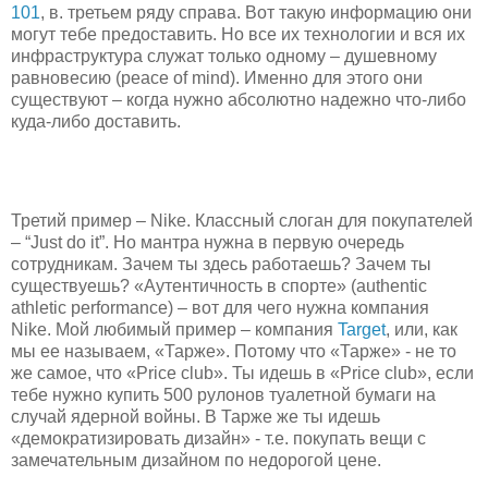
101
, в. третьем ряду справа. Вот такую информацию они
могут тебе предоставить. Но все их технологии и вся их
инфраструктура служат только одному – душевному
равновесию (peace of mind). Именно для этого они
существуют – когда нужно абсолютно надежно что-либо
куда-либо доставить.
Третий пример – Nike. Классный слоган для покупателей
– “Just do it”. Но мантра нужна в первую очередь
сотрудникам. Зачем ты здесь работаешь? Зачем ты
существуешь? «Аутентичность в спорте» (authentic
athletic performance) – вот для чего нужна компания
Nike. Мой любимый пример – компания
Target
, или, как
мы ее называем, «Тарже». Потому что «Тарже» - не то
же самое, что «Price club». Ты идешь в «Price club», если
тебе нужно купить 500 рулонов туалетной бумаги на
случай ядерной войны. В Тарже же ты идешь
«демократизировать дизайн» - т.е. покупать вещи с
замечательным дизайном по недорогой цене.