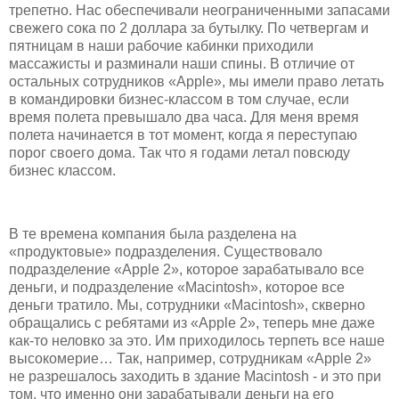
трепетно. Нас обеспечивали неограниченными запасами
свежего сока по 2 доллара за бутылку. По четвергам и
пятницам в наши рабочие кабинки приходили
массажисты и разминали наши спины. В отличие от
остальных сотрудников «Apple», мы имели право летать
в командировки бизнес-классом в том случае, если
время полета превышало два часа. Для меня время
полета начинается в тот момент, когда я переступаю
порог своего дома. Так что я годами летал повсюду
бизнес классом.
В те времена компания была разделена на
«продуктовые» подразделения. Существовало
подразделение «Apple 2», которое зарабатывало все
деньги, и подразделение «Macintosh», которое все
деньги тратило. Мы, сотрудники «Macintosh», скверно
обращались с ребятами из «Apple 2», теперь мне даже
как-то неловко за это. Им приходилось терпеть все наше
высокомерие… Так, например, сотрудникам «Apple 2»
не разрешалось заходить в здание Macintosh - и это при
том, что именно они зарабатывали деньги на его