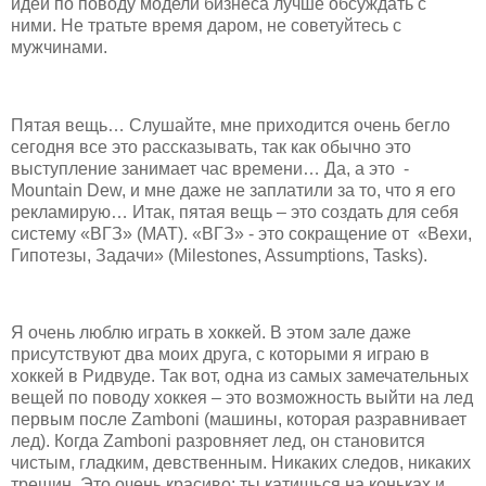
идеи по поводу модели бизнеса лучше обсуждать с
ними. Не тратьте время даром, не советуйтесь с
мужчинами.
Пятая вещь… Слушайте, мне приходится очень бегло
сегодня все это рассказывать, так как обычно это
выступление занимает час времени… Да, а это -
Mountain Dew, и мне даже не заплатили за то, что я его
рекламирую… Итак, пятая вещь – это создать для себя
систему «ВГЗ» (MAT). «ВГЗ» - это сокращение от «Вехи,
Гипотезы, Задачи» (Milestones, Assumptions, Tasks).
Я очень люблю играть в хоккей. В этом зале даже
присутствуют два моих друга, с которыми я играю в
хоккей в Ридвуде. Так вот, одна из самых замечательных
вещей по поводу хоккея – это возможность выйти на лед
первым после Zamboni (машины, которая разравнивает
лед). Когда Zamboni разровняет лед, он становится
чистым, гладким, девственным. Никаких следов, никаких
трещин. Это очень красиво: ты катишься на коньках и