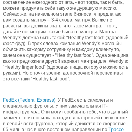
составление ежегодного отчета, - вот тогда, так и быть,
можете придумать себе такую же дурацкую миссию.
Сейчас же, на начальном этапе бизнеса, я предлагаю
вам создать мантру – 3-4 слова, мантру. Вы же не
расисты, вы должны знать, что такое мантра. Что ж,
давайте посмотрим, какие бывают мантры. Мантра
Wendy’s должна быть такой: “Healthy fast food” (здоровый
фаст-фуд). В трех словах компания Wendy’s могла бы
объяснить каждому сотруднику и каждому клиенту то,
зачем она существует - “Healthy fast food”. Одна женщина
как-то предложила другой вариант мантры для Wendy’s:
“Healthy finger food” (здоровая пища, которую можно есть
руками). Но с точки зрения долгосрочной перспективы
это все-таки “Healthy fast food”.
FedEx (Federal Express)
. У FedEx есть самолеты и
специальные фургоны. У них замечательная IT-
инфраструктура. Они могут сообщить тебе, что в данный
момент твоя посылка находится на третьей снизу полке
в левой части фургона, который движется со скоростью
65 миль в час в юго-восточном направлении по
Трассе