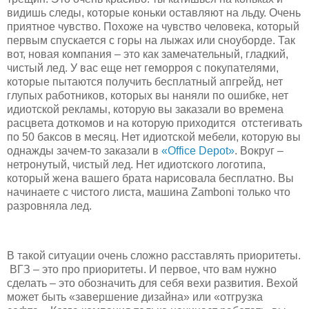
видишь следы, которые коньки оставляют на льду. Очень
приятное чувство. Похоже на чувство человека, который
первым спускается с горы на лыжах или сноуборде. Так
вот, новая компания – это как замечательный, гладкий,
чистый лед. У вас еще нет геморроя с покупателями,
которые пытаются получить бесплатный апгрейд, нет
глупых работников, которых вы наняли по ошибке, нет
идиотской рекламы, которую вы заказали во времена
расцвета доткомов и на которую приходится отстегивать
по 50 баксов в месяц. Нет идиотской мебели, которую вы
однажды зачем-то заказали в
«Office Depot»
. Вокруг –
нетронутый, чистый лед. Нет идиотского логотипа,
который жена вашего брата нарисовала бесплатно. Вы
начинаете с чистого листа, машина Zamboni только что
разровняла лед.
В такой ситуации очень сложно расставлять приоритеты.
ВГЗ – это про приоритеты. И первое, что вам нужно
сделать – это обозначить для себя вехи развития. Вехой
может быть «завершение дизайна» или «отгрузка