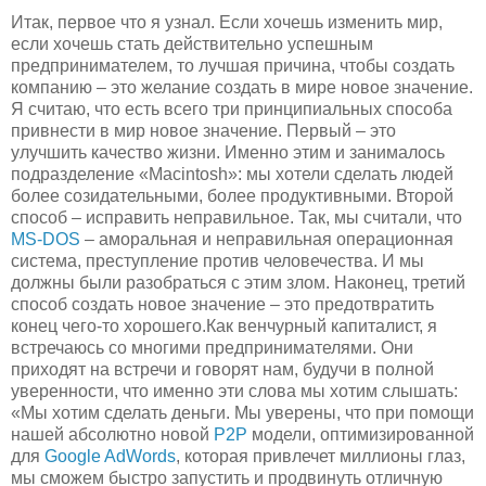
Итак, первое что я узнал. Если хочешь изменить мир,
если хочешь стать действительно успешным
предпринимателем, то лучшая причина, чтобы создать
компанию – это желание создать в мире новое значение.
Я считаю, что есть всего три принципиальных способа
привнести в мир новое значение. Первый – это
улучшить качество жизни. Именно этим и занималось
подразделение «Macintosh»: мы хотели сделать людей
более созидательными, более продуктивными. Второй
способ – исправить неправильное. Так, мы считали, что
MS-DOS
– аморальная и неправильная операционная
система, преступление против человечества. И мы
должны были разобраться с этим злом. Наконец, третий
способ создать новое значение – это предотвратить
конец чего-то хорошего.Как венчурный капиталист, я
встречаюсь со многими предпринимателями. Они
приходят на встречи и говорят нам, будучи в полной
уверенности, что именно эти слова мы хотим слышать:
«Мы хотим сделать деньги. Мы уверены, что при помощи
нашей абсолютно новой
P2P
модели, оптимизированной
для
Google AdWords
, которая привлечет миллионы глаз,
мы сможем быстро запустить и продвинуть отличную