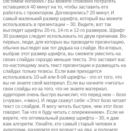
системой Windows? Вы можете спокойно потратить
оставшиеся 40 минут на то, чтобы заставить его
работать с проектором. Договорились? 20 минут. И
самый маленький размер шрифта, который вы можете
использовать в презентации – 30. Видите, вот так
выглядят шрифты 20-го, 14-го и 12-го размеров. Шрифт
30 размера следует использовать по двум причинам. Во-
первых, люди, для которых вы проводите презентацию,
обычно выглядят как тот дядька на слайде. Во-вторых,
выбрав этот размер шрифта, вы сможете уместить на
своих слайдах гораздо меньше текста. Это заставит вас
по-настоящему знать текст презентации и размещать на
слайдах только тезисы. Если вам приходится
использовать 10-ый или 8-ой шрифты - это от того, что
вы не знаете свой материал. Если вы начнете «читать»
свои слайды из-за того, что не знаете материал,
аудитория очень быстро вычислит, что перед нею – бозо
(«чувак», «чмо»). И люди скажут себе: «Этот бозо читает
текст со слайдов. Я могу читать быстрее, чем этот бозо
говорит. Так что я буду читать с опережением». Если не
верите, что оптимальный размер шрифта – 30, я дам
вам алгоритм. Узнайте, кто самый старый человек в
аудитории, разделите его возраст на два, и получите