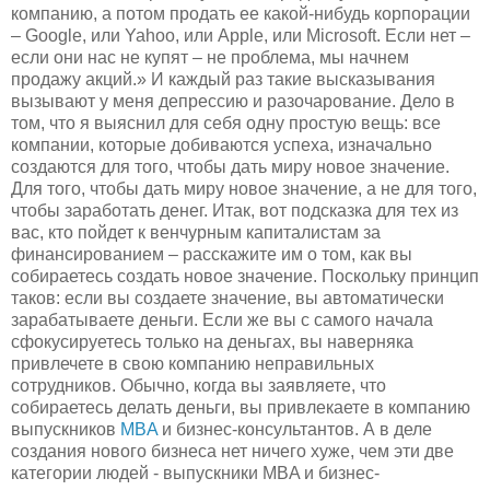
компанию, а потом продать ее какой-нибудь корпорации
– Google, или Yahoo, или Apple, или Microsoft. Если нет –
если они нас не купят – не проблема, мы начнем
продажу акций.» И каждый раз такие высказывания
вызывают у меня депрессию и разочарование. Дело в
том, что я выяснил для себя одну простую вещь: все
компании, которые добиваются успеха, изначально
создаются для того, чтобы дать миру новое значение.
Для того, чтобы дать миру новое значение, а не для того,
чтобы заработать денег. Итак, вот подсказка для тех из
вас, кто пойдет к венчурным капиталистам за
финансированием – расскажите им о том, как вы
собираетесь создать новое значение. Поскольку принцип
таков: если вы создаете значение, вы автоматически
зарабатываете деньги. Если же вы с самого начала
сфокусируетесь только на деньгах, вы наверняка
привлечете в свою компанию неправильных
сотрудников. Обычно, когда вы заявляете, что
собираетесь делать деньги, вы привлекаете в компанию
выпускников
MBA
и бизнес-консультантов. А в деле
создания нового бизнеса нет ничего хуже, чем эти две
категории людей - выпускники MBA и бизнес-