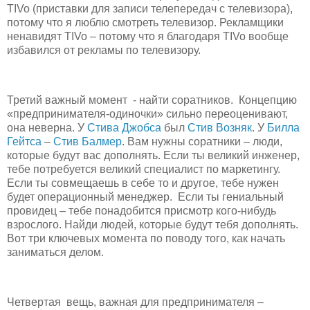
TIVo (приставки для записи телепередач с телевизора),
потому что я люблю смотреть телевизор. Рекламщики
ненавидят TIVo – потому что я благодаря TIVo вообще
избавился от рекламы по телевизору.
Третий важный момент - найти соратников. Концепцию
«предпринимателя-одиночки» сильно переоценивают,
она неверна. У
Стива Джобса
был
Стив Возняк
. У
Билла
Гейтса
–
Стив
Балмер
. Вам нужны соратники – люди,
которые будут вас дополнять. Если ты великий инженер,
тебе потребуется великий специалист по маркетингу.
Если ты совмещаешь в себе то и другое, тебе нужен
будет операционный менеджер. Если ты гениальный
провидец – тебе понадобится присмотр кого-нибудь
взрослого. Найди людей, которые будут тебя дополнять.
Вот три ключевых момента по поводу того, как начать
заниматься делом.
Четвертая вещь, важная для предпринимателя –