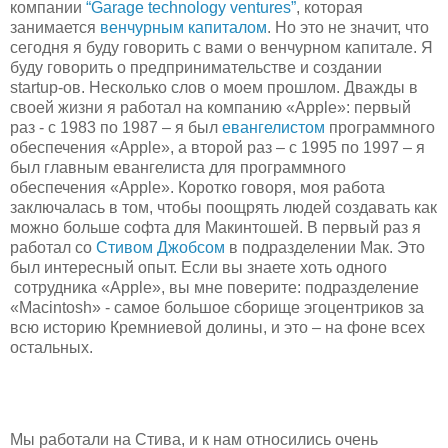
компании
“Garage technology ventures”
, которая
занимается
венчурным капиталом
. Но это не значит, что
сегодня я буду говорить с вами о венчурном капитале. Я
буду говорить о предпринимательстве и создании
startup-ов. Несколько слов о моем прошлом. Дважды в
своей жизни я работал на компанию «Apple»: первый
раз - с 1983 по 1987 – я был
евангелистом
программного
обеспечения «Apple», а второй раз – с 1995 по 1997 – я
был главным евангелиста для программного
обеспечения «Apple». Коротко говоря, моя работа
заключалась в том, чтобы поощрять людей создавать как
можно больше софта для Макинтошей. В первый раз я
работал со
Стивом Джобсом
в подразделении Мак. Это
был интересный опыт. Если вы знаете хоть одного
сотрудника «Apple», вы мне поверите: подразделение
«Macintosh» - самое большое сборище эгоцентриков за
всю историю Кремниевой долины, и это – на фоне всех
остальных.
Мы работали на Стива, и к нам относились очень