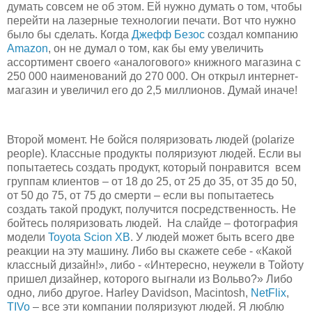
думать совсем не об этом. Ей нужно думать о том, чтобы
перейти на лазерные технологии печати. Вот что нужно
было бы сделать. Когда
Джефф Безос
создал компанию
Amazon
, он не думал о том, как бы ему увеличить
ассортимент своего «аналогового» книжного магазина с
250 000 наименований до 270 000. Он открыл интернет-
магазин и увеличил его до 2,5 миллионов. Думай иначе!
Второй момент. Не бойся поляризовать людей (polarize
people). Классные продукты поляризуют людей. Если вы
попытаетесь создать продукт, который понравится всем
группам клиентов – от 18 до 25, от 25 до 35, от 35 до 50,
от 50 до 75, от 75 до смерти – если вы попытаетесь
создать такой продукт, получится посредственность. Не
бойтесь поляризовать людей. На слайде – фотография
модели
Toyota Scion XB
. У людей может быть всего две
реакции на эту машину. Либо вы скажете себе - «Какой
классный дизайн!», либо - «Интересно, неужели в Тойоту
пришел дизайнер, которого выгнали из Вольво?» Либо
одно, либо другое. Harley Davidson, Macintosh,
NetFlix
,
TIVo
– все эти компании поляризуют людей. Я люблю