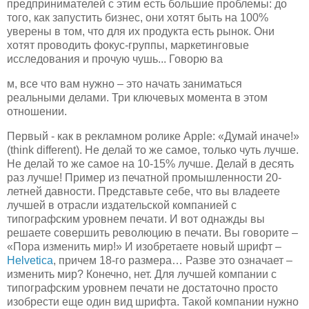
предпринимателей с этим есть большие проблемы: до
того, как запустить бизнес, они хотят быть на 100%
уверены в том, что для их продукта есть рынок. Они
хотят проводить фокус-группы, маркетинговые
исследования и прочую чушь... Говорю ва
м, все что вам нужно – это начать заниматься
реальными делами. Три ключевых момента в этом
отношении.
Первый - как в рекламном ролике Apple: «Думай иначе!»
(think different). Не делай то же самое, только чуть лучше.
Не делай то же самое на 10-15% лучше. Делай в десять
раз лучше! Пример из печатной промышленности 20-
летней давности. Представьте себе, что вы владеете
лучшей в отрасли издательской компанией с
типографским уровнем печати. И вот однажды вы
решаете совершить революцию в печати. Вы говорите –
«Пора изменить мир!» И изобретаете новый шрифт –
Helvetica
, причем 18-го размера… Разве это означает –
изменить мир? Конечно, нет. Для лучшей компании с
типографским уровнем печати не достаточно просто
изобрести еще один вид шрифта. Такой компании нужно