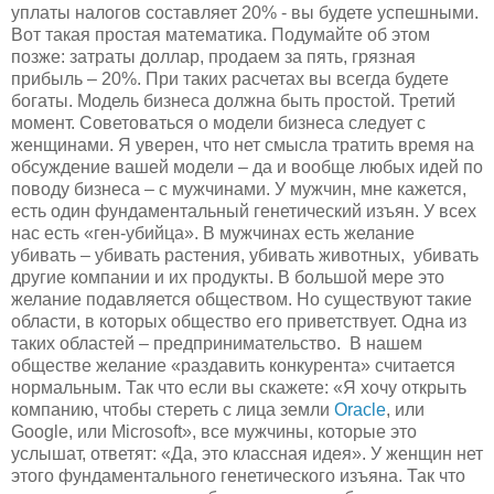
уплаты налогов составляет 20% - вы будете успешными.
Вот такая простая математика. Подумайте об этом
позже: затраты доллар, продаем за пять, грязная
прибыль – 20%. При таких расчетах вы всегда будете
богаты. Модель бизнеса должна быть простой. Третий
момент. Советоваться о модели бизнеса следует с
женщинами. Я уверен, что нет смысла тратить время на
обсуждение вашей модели – да и вообще любых идей по
поводу бизнеса – с мужчинами. У мужчин, мне кажется,
есть один фундаментальный генетический изъян. У всех
нас есть «ген-убийца». В мужчинах есть желание
убивать – убивать растения, убивать животных, убивать
другие компании и их продукты. В большой мере это
желание подавляется обществом. Но существуют такие
области, в которых общество его приветствует. Одна из
таких областей – предпринимательство. В нашем
обществе желание «раздавить конкурента» считается
нормальным. Так что если вы скажете: «Я хочу открыть
компанию, чтобы стереть с лица земли
Oracle
, или
Google, или Microsoft», все мужчины, которые это
услышат, ответят: «Да, это классная идея». У женщин нет
этого фундаментального генетического изъяна. Так что