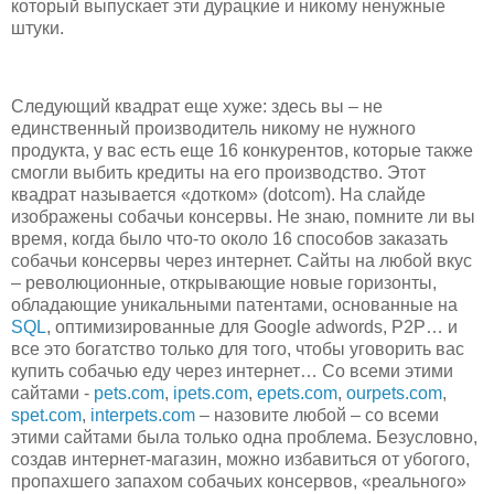
который выпускает эти дурацкие и никому ненужные
штуки.
Следующий квадрат еще хуже: здесь вы – не
единственный производитель никому не нужного
продукта, у вас есть еще 16 конкурентов, которые также
смогли выбить кредиты на его производство. Этот
квадрат называется «дотком» (dotcom). На слайде
изображены собачьи консервы. Не знаю, помните ли вы
время, когда было что-то около 16 способов заказать
собачьи консервы через интернет. Сайты на любой вкус
– революционные, открывающие новые горизонты,
обладающие уникальными патентами, основанные на
SQL
, оптимизированные для Google adwords, P2P… и
все это богатство только для того, чтобы уговорить вас
купить собачью еду через интернет… Со всеми этими
сайтами -
pets.com
,
ipets.com
,
epets.com
,
ourpets.com
,
spet.com
,
interpets.com
– назовите любой – со всеми
этими сайтами была только одна проблема. Безусловно,
создав интернет-магазин, можно избавиться от убогого,
пропахшего запахом собачьих консервов, «реального»