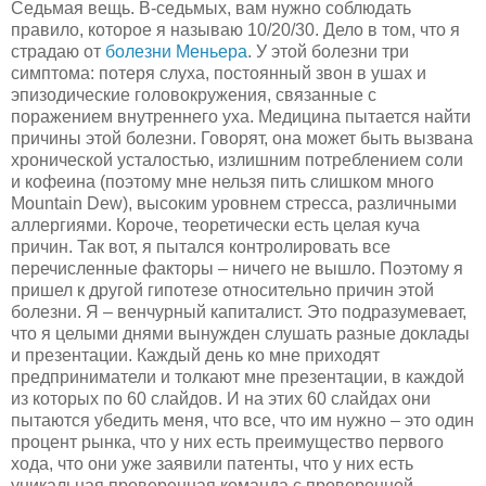
Седьмая вещь. В-седьмых, вам нужно соблюдать
правило, которое я называю 10/20/30. Дело в том, что я
страдаю от
болезни Меньера
. У этой болезни три
симптома: потеря слуха, постоянный звон в ушах и
эпизодические головокружения, связанные с
поражением внутреннего уха. Медицина пытается найти
причины этой болезни. Говорят, она может быть вызвана
хронической усталостью, излишним потреблением соли
и кофеина (поэтому мне нельзя пить слишком много
Mountain Dew), высоким уровнем стресса, различными
аллергиями. Короче, теоретически есть целая куча
причин. Так вот, я пытался контролировать все
перечисленные факторы – ничего не вышло. Поэтому я
пришел к другой гипотезе относительно причин этой
болезни. Я – венчурный капиталист. Это подразумевает,
что я целыми днями вынужден слушать разные доклады
и презентации. Каждый день ко мне приходят
предприниматели и толкают мне презентации, в каждой
из которых по 60 слайдов. И на этих 60 слайдах они
пытаются убедить меня, что все, что им нужно – это один
процент рынка, что у них есть преимущество первого
хода, что они уже заявили патенты, что у них есть
уникальная проверенная команда с проверенной