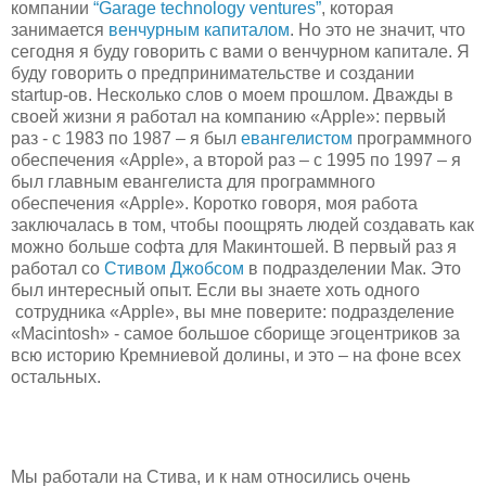
компании
“Garage technology ventures”
, которая
занимается
венчурным капиталом
. Но это не значит, что
сегодня я буду говорить с вами о венчурном капитале. Я
буду говорить о предпринимательстве и создании
startup-ов. Несколько слов о моем прошлом. Дважды в
своей жизни я работал на компанию «Apple»: первый
раз - с 1983 по 1987 – я был
евангелистом
программного
обеспечения «Apple», а второй раз – с 1995 по 1997 – я
был главным евангелиста для программного
обеспечения «Apple». Коротко говоря, моя работа
заключалась в том, чтобы поощрять людей создавать как
можно больше софта для Макинтошей. В первый раз я
работал со
Стивом Джобсом
в подразделении Мак. Это
был интересный опыт. Если вы знаете хоть одного
сотрудника «Apple», вы мне поверите: подразделение
«Macintosh» - самое большое сборище эгоцентриков за
всю историю Кремниевой долины, и это – на фоне всех
остальных.
Мы работали на Стива, и к нам относились очень