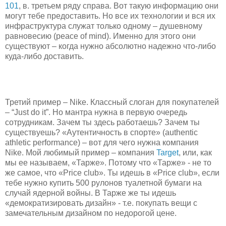
101
, в. третьем ряду справа. Вот такую информацию они
могут тебе предоставить. Но все их технологии и вся их
инфраструктура служат только одному – душевному
равновесию (peace of mind). Именно для этого они
существуют – когда нужно абсолютно надежно что-либо
куда-либо доставить.
Третий пример – Nike. Классный слоган для покупателей
– “Just do it”. Но мантра нужна в первую очередь
сотрудникам. Зачем ты здесь работаешь? Зачем ты
существуешь? «Аутентичность в спорте» (authentic
athletic performance) – вот для чего нужна компания
Nike. Мой любимый пример – компания
Target
, или, как
мы ее называем, «Тарже». Потому что «Тарже» - не то
же самое, что «Price club». Ты идешь в «Price club», если
тебе нужно купить 500 рулонов туалетной бумаги на
случай ядерной войны. В Тарже же ты идешь
«демократизировать дизайн» - т.е. покупать вещи с
замечательным дизайном по недорогой цене.