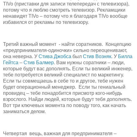
TIVo (приставки для записи телепередач с телевизора),
потому что я люблю смотреть телевизор. Рекламщики
ненавидят TIVo – потому что я благодаря TIVo вообще
избавился от рекламы по телевизору.
Третий важный момент - найти соратников. Концепцию
«предпринимателя-одиночки» сильно переоценивают,
она неверна. У
Стива Джобса
был
Стив Возняк
. У
Билла
Гейтса
–
Стив
Балмер
. Вам нужны соратники – люди,
которые будут вас дополнять. Если ты великий инженер,
тебе потребуется великий специалист по маркетингу.
Если ты совмещаешь в себе то и другое, тебе нужен
будет операционный менеджер. Если ты гениальный
провидец – тебе понадобится присмотр кого-нибудь
взрослого. Найди людей, которые будут тебя дополнять.
Вот три ключевых момента по поводу того, как начать
заниматься делом.
Четвертая вещь, важная для предпринимателя –