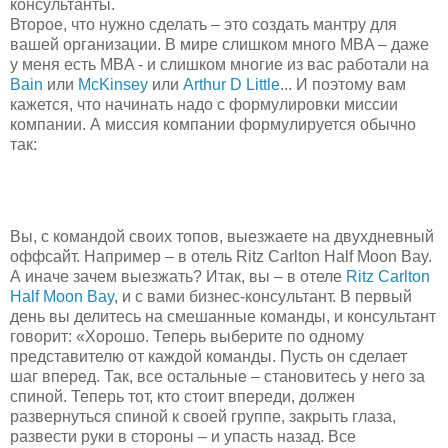
консультанты.
Второе, что нужно сделать – это создать мантру для
вашей организации. В мире слишком много MBA – даже
у меня есть MBA - и слишком многие из вас работали на
Bain
или
McKinsey
или
Arthur D Little
... И поэтому вам
кажется, что начинать надо с формулировки миссии
компании. А миссия компании формулируется обычно
так:
Вы, с командой своих топов, выезжаете на двухдневный
оффсайт. Например – в отель Ritz Carlton Half Moon Bay.
А иначе зачем выезжать? Итак, вы – в отеле
Ritz Carlton
Half Moon Bay
, и с вами бизнес-консультант. В первый
день вы делитесь на смешанные команды, и консультант
говорит: «Хорошо. Теперь выберите по одному
представителю от каждой команды. Пусть он сделает
шаг вперед. Так, все остальные – становитесь у него за
спиной. Теперь тот, кто стоит впереди, должен
развернуться спиной к своей группе, закрыть глаза,
развести руки в стороны – и упасть назад. Все