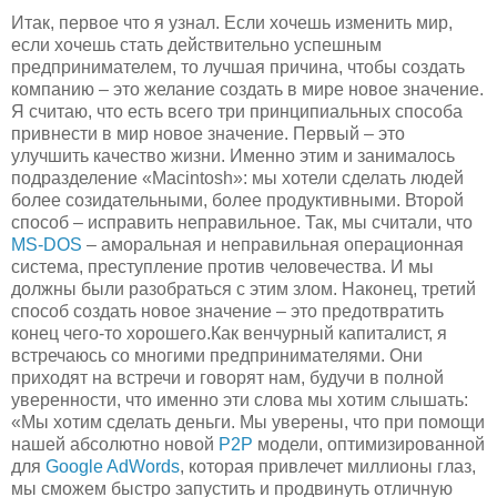
Итак, первое что я узнал. Если хочешь изменить мир,
если хочешь стать действительно успешным
предпринимателем, то лучшая причина, чтобы создать
компанию – это желание создать в мире новое значение.
Я считаю, что есть всего три принципиальных способа
привнести в мир новое значение. Первый – это
улучшить качество жизни. Именно этим и занималось
подразделение «Macintosh»: мы хотели сделать людей
более созидательными, более продуктивными. Второй
способ – исправить неправильное. Так, мы считали, что
MS-DOS
– аморальная и неправильная операционная
система, преступление против человечества. И мы
должны были разобраться с этим злом. Наконец, третий
способ создать новое значение – это предотвратить
конец чего-то хорошего.Как венчурный капиталист, я
встречаюсь со многими предпринимателями. Они
приходят на встречи и говорят нам, будучи в полной
уверенности, что именно эти слова мы хотим слышать:
«Мы хотим сделать деньги. Мы уверены, что при помощи
нашей абсолютно новой
P2P
модели, оптимизированной
для
Google AdWords
, которая привлечет миллионы глаз,
мы сможем быстро запустить и продвинуть отличную