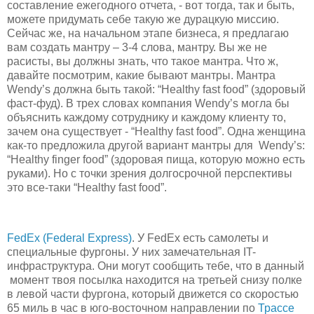
составление ежегодного отчета, - вот тогда, так и быть,
можете придумать себе такую же дурацкую миссию.
Сейчас же, на начальном этапе бизнеса, я предлагаю
вам создать мантру – 3-4 слова, мантру. Вы же не
расисты, вы должны знать, что такое мантра. Что ж,
давайте посмотрим, какие бывают мантры. Мантра
Wendy’s должна быть такой: “Healthy fast food” (здоровый
фаст-фуд). В трех словах компания Wendy’s могла бы
объяснить каждому сотруднику и каждому клиенту то,
зачем она существует - “Healthy fast food”. Одна женщина
как-то предложила другой вариант мантры для Wendy’s:
“Healthy finger food” (здоровая пища, которую можно есть
руками). Но с точки зрения долгосрочной перспективы
это все-таки “Healthy fast food”.
FedEx (Federal Express)
. У FedEx есть самолеты и
специальные фургоны. У них замечательная IT-
инфраструктура. Они могут сообщить тебе, что в данный
момент твоя посылка находится на третьей снизу полке
в левой части фургона, который движется со скоростью
65 миль в час в юго-восточном направлении по
Трассе