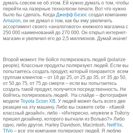
думать совсем не об этом. Ей нужно думать о том, чтобы
перейти на лазерные технологии печати. Вот что нужно
было бы сделать. Когда
Джефф Безос
создал компанию
Amazon
, он не думал о том, как бы ему увеличить
ассортимент своего «аналогового» книжного магазина с
250 000 наименований до 270 000. Он открыл интернет-
магазин и увеличил его до 2,5 миллионов. Думай иначе!
Второй момент. Не бойся поляризовать людей (polarize
people). Классные продукты поляризуют людей. Если вы
попытаетесь создать продукт, который понравится всем
группам клиентов – от 18 до 25, от 25 до 35, от 35 до 50,
от 50 до 75, от 75 до смерти – если вы попытаетесь
создать такой продукт, получится посредственность. Не
бойтесь поляризовать людей. На слайде – фотография
модели
Toyota Scion XB
. У людей может быть всего две
реакции на эту машину. Либо вы скажете себе - «Какой
классный дизайн!», либо - «Интересно, неужели в Тойоту
пришел дизайнер, которого выгнали из Вольво?» Либо
одно, либо другое. Harley Davidson, Macintosh,
NetFlix
,
TIVo
– все эти компании поляризуют людей. Я люблю