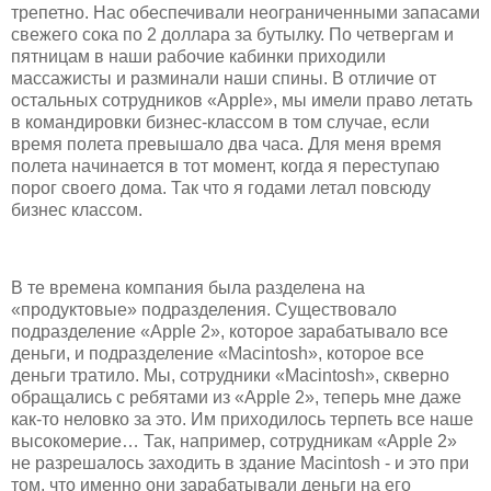
трепетно. Нас обеспечивали неограниченными запасами
свежего сока по 2 доллара за бутылку. По четвергам и
пятницам в наши рабочие кабинки приходили
массажисты и разминали наши спины. В отличие от
остальных сотрудников «Apple», мы имели право летать
в командировки бизнес-классом в том случае, если
время полета превышало два часа. Для меня время
полета начинается в тот момент, когда я переступаю
порог своего дома. Так что я годами летал повсюду
бизнес классом.
В те времена компания была разделена на
«продуктовые» подразделения. Существовало
подразделение «Apple 2», которое зарабатывало все
деньги, и подразделение «Macintosh», которое все
деньги тратило. Мы, сотрудники «Macintosh», скверно
обращались с ребятами из «Apple 2», теперь мне даже
как-то неловко за это. Им приходилось терпеть все наше
высокомерие… Так, например, сотрудникам «Apple 2»
не разрешалось заходить в здание Macintosh - и это при
том, что именно они зарабатывали деньги на его