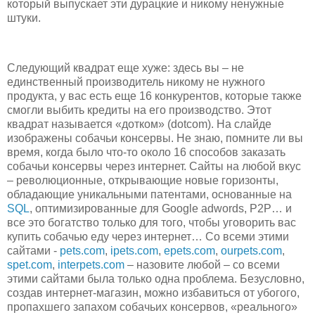
который выпускает эти дурацкие и никому ненужные
штуки.
Следующий квадрат еще хуже: здесь вы – не
единственный производитель никому не нужного
продукта, у вас есть еще 16 конкурентов, которые также
смогли выбить кредиты на его производство. Этот
квадрат называется «дотком» (dotcom). На слайде
изображены собачьи консервы. Не знаю, помните ли вы
время, когда было что-то около 16 способов заказать
собачьи консервы через интернет. Сайты на любой вкус
– революционные, открывающие новые горизонты,
обладающие уникальными патентами, основанные на
SQL
, оптимизированные для Google adwords, P2P… и
все это богатство только для того, чтобы уговорить вас
купить собачью еду через интернет… Со всеми этими
сайтами -
pets.com
,
ipets.com
,
epets.com
,
ourpets.com
,
spet.com
,
interpets.com
– назовите любой – со всеми
этими сайтами была только одна проблема. Безусловно,
создав интернет-магазин, можно избавиться от убогого,
пропахшего запахом собачьих консервов, «реального»