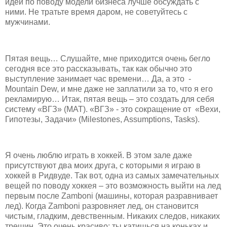
идеи по поводу модели бизнеса лучше обсуждать с
ними. Не тратьте время даром, не советуйтесь с
мужчинами.
Пятая вещь… Слушайте, мне приходится очень бегло
сегодня все это рассказывать, так как обычно это
выступление занимает час времени… Да, а это -
Mountain Dew, и мне даже не заплатили за то, что я его
рекламирую… Итак, пятая вещь – это создать для себя
систему «ВГЗ» (MAT). «ВГЗ» - это сокращение от «Вехи,
Гипотезы, Задачи» (Milestones, Assumptions, Tasks).
Я очень люблю играть в хоккей. В этом зале даже
присутствуют два моих друга, с которыми я играю в
хоккей в Ридвуде. Так вот, одна из самых замечательных
вещей по поводу хоккея – это возможность выйти на лед
первым после Zamboni (машины, которая разравнивает
лед). Когда Zamboni разровняет лед, он становится
чистым, гладким, девственным. Никаких следов, никаких
трещин. Это очень красиво: ты катишься на коньках и