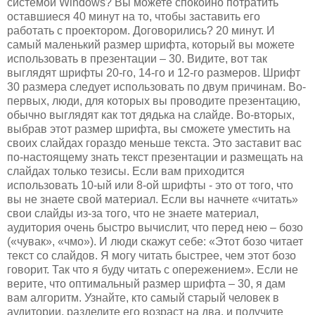
системой Windows? Вы можете спокойно потратить
оставшиеся 40 минут на то, чтобы заставить его
работать с проектором. Договорились? 20 минут. И
самый маленький размер шрифта, который вы можете
использовать в презентации – 30. Видите, вот так
выглядят шрифты 20-го, 14-го и 12-го размеров. Шрифт
30 размера следует использовать по двум причинам. Во-
первых, люди, для которых вы проводите презентацию,
обычно выглядят как тот дядька на слайде. Во-вторых,
выбрав этот размер шрифта, вы сможете уместить на
своих слайдах гораздо меньше текста. Это заставит вас
по-настоящему знать текст презентации и размещать на
слайдах только тезисы. Если вам приходится
использовать 10-ый или 8-ой шрифты - это от того, что
вы не знаете свой материал. Если вы начнете «читать»
свои слайды из-за того, что не знаете материал,
аудитория очень быстро вычислит, что перед нею – бозо
(«чувак», «чмо»). И люди скажут себе: «Этот бозо читает
текст со слайдов. Я могу читать быстрее, чем этот бозо
говорит. Так что я буду читать с опережением». Если не
верите, что оптимальный размер шрифта – 30, я дам
вам алгоритм. Узнайте, кто самый старый человек в
аудитории, разделите его возраст на два, и получите