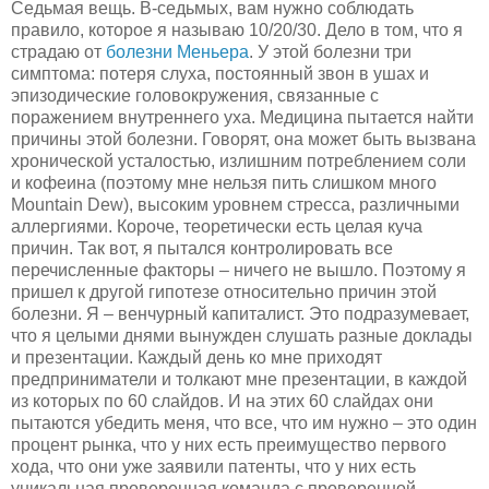
Седьмая вещь. В-седьмых, вам нужно соблюдать
правило, которое я называю 10/20/30. Дело в том, что я
страдаю от
болезни Меньера
. У этой болезни три
симптома: потеря слуха, постоянный звон в ушах и
эпизодические головокружения, связанные с
поражением внутреннего уха. Медицина пытается найти
причины этой болезни. Говорят, она может быть вызвана
хронической усталостью, излишним потреблением соли
и кофеина (поэтому мне нельзя пить слишком много
Mountain Dew), высоким уровнем стресса, различными
аллергиями. Короче, теоретически есть целая куча
причин. Так вот, я пытался контролировать все
перечисленные факторы – ничего не вышло. Поэтому я
пришел к другой гипотезе относительно причин этой
болезни. Я – венчурный капиталист. Это подразумевает,
что я целыми днями вынужден слушать разные доклады
и презентации. Каждый день ко мне приходят
предприниматели и толкают мне презентации, в каждой
из которых по 60 слайдов. И на этих 60 слайдах они
пытаются убедить меня, что все, что им нужно – это один
процент рынка, что у них есть преимущество первого
хода, что они уже заявили патенты, что у них есть
уникальная проверенная команда с проверенной