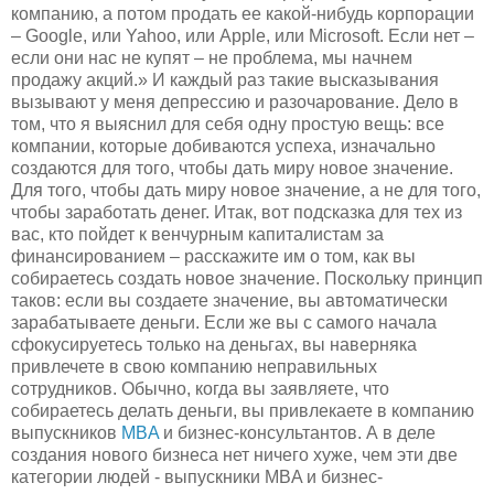
компанию, а потом продать ее какой-нибудь корпорации
– Google, или Yahoo, или Apple, или Microsoft. Если нет –
если они нас не купят – не проблема, мы начнем
продажу акций.» И каждый раз такие высказывания
вызывают у меня депрессию и разочарование. Дело в
том, что я выяснил для себя одну простую вещь: все
компании, которые добиваются успеха, изначально
создаются для того, чтобы дать миру новое значение.
Для того, чтобы дать миру новое значение, а не для того,
чтобы заработать денег. Итак, вот подсказка для тех из
вас, кто пойдет к венчурным капиталистам за
финансированием – расскажите им о том, как вы
собираетесь создать новое значение. Поскольку принцип
таков: если вы создаете значение, вы автоматически
зарабатываете деньги. Если же вы с самого начала
сфокусируетесь только на деньгах, вы наверняка
привлечете в свою компанию неправильных
сотрудников. Обычно, когда вы заявляете, что
собираетесь делать деньги, вы привлекаете в компанию
выпускников
MBA
и бизнес-консультантов. А в деле
создания нового бизнеса нет ничего хуже, чем эти две
категории людей - выпускники MBA и бизнес-