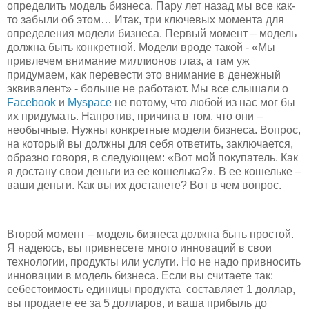
определить модель бизнеса. Пару лет назад мы все как-
то забыли об этом… Итак, три ключевых момента для
определения модели бизнеса. Первый момент – модель
должна быть конкретной. Модели вроде такой - «Мы
привлечем внимание миллионов глаз, а там уж
придумаем, как перевести это внимание в денежный
эквивалент» - больше не работают. Мы все слышали о
Facebook
и
Myspace
не потому, что любой из нас мог бы
их придумать. Напротив, причина в том, что они –
необычные. Нужны конкретные модели бизнеса. Вопрос,
на который вы должны для себя ответить, заключается,
образно говоря, в следующем: «Вот мой покупатель. Как
я достану свои деньги из ее кошелька?». В ее кошельке –
ваши деньги. Как вы их достанете? Вот в чем вопрос.
Второй момент – модель бизнеса должна быть простой.
Я надеюсь, вы привнесете много инноваций в свои
технологии, продукты или услуги. Но не надо привносить
инновации в модель бизнеса. Если вы считаете так:
себестоимость единицы продукта составляет 1 доллар,
вы продаете ее за 5 долларов, и ваша прибыль до