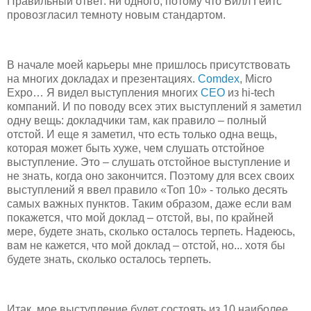
Правильный ответ: ни одного, потому что Билл Гейтс
провозгласил темноту новым стандартом.
В начале моей карьеры мне пришлось присутствовать
на многих докладах и презентациях.
Comdex
, Micro
Expo… Я видел выступления многих
CEO
из hi-tech
компаний. И по поводу всех этих выступлений я заметил
одну вещь: докладчики там, как правило – полный
отстой. И еще я заметил, что есть только одна вещь,
которая может быть хуже, чем слушать отстойное
выступление. Это – слушать отстойное выступление и
не знать, когда оно закончится. Поэтому для всех своих
выступлений я ввел правило «Топ 10» - только десять
самых важных пунктов. Таким образом, даже если вам
покажется, что мой доклад – отстой, вы, по крайней
мере, будете знать, сколько осталось терпеть. Надеюсь,
вам не кажется, что мой доклад – отстой, но... хотя бы
будете знать, сколько осталось терпеть.
Итак, мое выступление будет состоять из 10 наиболее