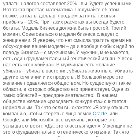
уплаты налогов составляет 20% - вы будете успешными.
Вот такая простая математика. Подумайте об этом
позже: затраты доллар, продаем за пять, грязная
прибыль – 20%. При таких расчетах вы всегда будете
богаты. Модель бизнеса должна быть простой. Третий
момент. Советоваться о модели бизнеса следует с
женщинами. Я уверен, что нет смысла тратить время на
обсуждение вашей модели – да и вообще любых идей по
поводу бизнеса – с мужчинами. У мужчин, мне кажется,
есть один фундаментальный генетический изъян. У всех
нас есть «ген-убийца». В мужчинах есть желание
убивать – убивать растения, убивать животных, убивать
другие компании и их продукты. В большой мере это
желание подавляется обществом. Но существуют такие
области, в которых общество его приветствует. Одна из
таких областей – предпринимательство. В нашем
обществе желание «раздавить конкурента» считается
нормальным. Так что если вы скажете: «Я хочу открыть
компанию, чтобы стереть с лица земли
Oracle
, или
Google, или Microsoft», все мужчины, которые это
услышат, ответят: «Да, это классная идея». У женщин нет
этого фундаментального генетического изъяна. Так что