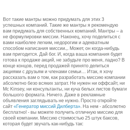
Вот такие мантры можно придумать для этих 3
успешных компаний. Такие же мантры я рекомендую
вам придумать для собственных компаний. Мантры – а
не формулировки миссии. Наконец, хочу поделиться с
вами наиболее легким, недорогим и адекватным
способом написания миссии.,. Может, он когда-нибудь
вам пригодится. Дай бог. И, когда ваша компания будет
готова к продаже акций, не забудьте про меня, ладно? В
конце концов, перед продажей принято делиться
акциями с друзьям и членами семьи… Итак, я хочу
рассказать вам о том, как разработать миссию компании
абсолютно безо всяких затрат. Не нужен ни оффсайт, ни
Mc Kinsey, ни консультанты, ни куча белых листов бумаги
большого формата. Ничего. Даже в рекламные
объявления заглядывать не нужно. Просто откройте
сайт
«Генератор миссий Дилберта»
. На нем - абсолютно
бесплатно! - вы можете получить отличную миссию для
своей компании. Миссию стоимостью 25 штук баксов,
которая будет звучать как-нибудь так: