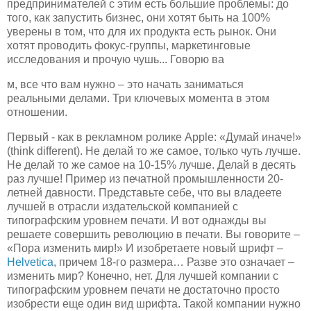
предпринимателей с этим есть большие проблемы: до
того, как запустить бизнес, они хотят быть на 100%
уверены в том, что для их продукта есть рынок. Они
хотят проводить фокус-группы, маркетинговые
исследования и прочую чушь... Говорю ва
м, все что вам нужно – это начать заниматься
реальными делами. Три ключевых момента в этом
отношении.
Первый - как в рекламном ролике Apple: «Думай иначе!»
(think different). Не делай то же самое, только чуть лучше.
Не делай то же самое на 10-15% лучше. Делай в десять
раз лучше! Пример из печатной промышленности 20-
летней давности. Представьте себе, что вы владеете
лучшей в отрасли издательской компанией с
типографским уровнем печати. И вот однажды вы
решаете совершить революцию в печати. Вы говорите –
«Пора изменить мир!» И изобретаете новый шрифт –
Helvetica
, причем 18-го размера… Разве это означает –
изменить мир? Конечно, нет. Для лучшей компании с
типографским уровнем печати не достаточно просто
изобрести еще один вид шрифта. Такой компании нужно