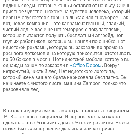
видишь следы, которые коньки оставляют на льду. Очень
приятное чувство. Похоже на чувство человека, который
первым спускается с горы на лыжах или сноуборде. Так
вот, новая компания – это как замечательный, гладкий,
чистый лед. У вас еще нет геморроя с покупателями,
которые пытаются получить бесплатный апгрейд, нет
глупых работников, которых вы наняли по ошибке, нет
идиотской рекламы, которую вы заказали во времена
расцвета доткомов и на которую приходится отстегивать
по 50 баксов в месяц. Нет идиотской мебели, которую вы
однажды зачем-то заказали в
«Office Depot»
. Вокруг –
нетронутый, чистый лед. Нет идиотского логотипа,
который жена вашего брата нарисовала бесплатно. Вы
начинаете с чистого листа, машина Zamboni только что
разровняла лед.
В такой ситуации очень сложно расставлять приоритеты.
ВГЗ – это про приоритеты. И первое, что вам нужно
сделать – это обозначить для себя вехи развития. Вехой
может быть «завершение дизайна» или «отгрузка