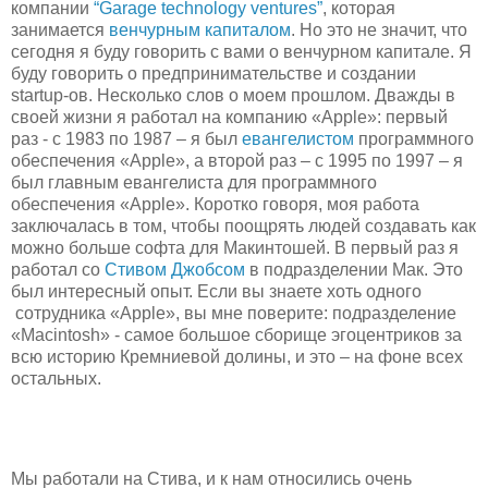
компании
“Garage technology ventures”
, которая
занимается
венчурным капиталом
. Но это не значит, что
сегодня я буду говорить с вами о венчурном капитале. Я
буду говорить о предпринимательстве и создании
startup-ов. Несколько слов о моем прошлом. Дважды в
своей жизни я работал на компанию «Apple»: первый
раз - с 1983 по 1987 – я был
евангелистом
программного
обеспечения «Apple», а второй раз – с 1995 по 1997 – я
был главным евангелиста для программного
обеспечения «Apple». Коротко говоря, моя работа
заключалась в том, чтобы поощрять людей создавать как
можно больше софта для Макинтошей. В первый раз я
работал со
Стивом Джобсом
в подразделении Мак. Это
был интересный опыт. Если вы знаете хоть одного
сотрудника «Apple», вы мне поверите: подразделение
«Macintosh» - самое большое сборище эгоцентриков за
всю историю Кремниевой долины, и это – на фоне всех
остальных.
Мы работали на Стива, и к нам относились очень