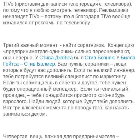
TIVo (приставки для записи телепередач с телевизора),
потому что я люблю смотреть телевизор. Рекламщики
ненавидят TIVo – потому что я благодаря TIVo вообще
избавился от рекламы по телевизору.
Третий важный момент - найти соратников. Концепцию
«предпринимателя-одиночки» сильно переоценивают,
она неверна. У
Стива Джобса
был
Стив Возняк
. У
Билла
Гейтса
–
Стив
Балмер
. Вам нужны соратники – люди,
которые будут вас дополнять. Если ты великий инженер,
тебе потребуется великий специалист по маркетингу.
Если ты совмещаешь в себе то и другое, тебе нужен
будет операционный менеджер. Если ты гениальный
провидец – тебе понадобится присмотр кого-нибудь
взрослого. Найди людей, которые будут тебя дополнять.
Вот три ключевых момента по поводу того, как начать
заниматься делом.
Четвертая вещь, важная для предпринимателя –