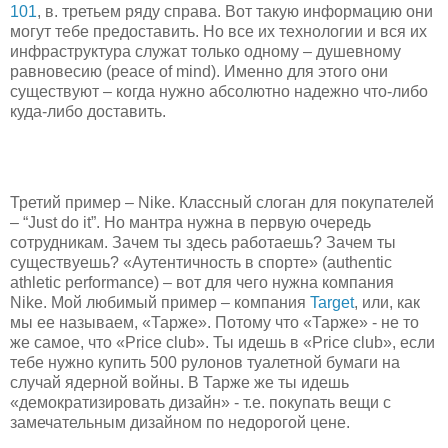
101
, в. третьем ряду справа. Вот такую информацию они
могут тебе предоставить. Но все их технологии и вся их
инфраструктура служат только одному – душевному
равновесию (peace of mind). Именно для этого они
существуют – когда нужно абсолютно надежно что-либо
куда-либо доставить.
Третий пример – Nike. Классный слоган для покупателей
– “Just do it”. Но мантра нужна в первую очередь
сотрудникам. Зачем ты здесь работаешь? Зачем ты
существуешь? «Аутентичность в спорте» (authentic
athletic performance) – вот для чего нужна компания
Nike. Мой любимый пример – компания
Target
, или, как
мы ее называем, «Тарже». Потому что «Тарже» - не то
же самое, что «Price club». Ты идешь в «Price club», если
тебе нужно купить 500 рулонов туалетной бумаги на
случай ядерной войны. В Тарже же ты идешь
«демократизировать дизайн» - т.е. покупать вещи с
замечательным дизайном по недорогой цене.