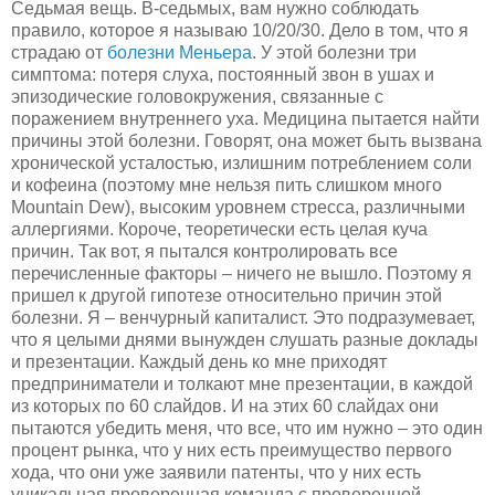
Седьмая вещь. В-седьмых, вам нужно соблюдать
правило, которое я называю 10/20/30. Дело в том, что я
страдаю от
болезни Меньера
. У этой болезни три
симптома: потеря слуха, постоянный звон в ушах и
эпизодические головокружения, связанные с
поражением внутреннего уха. Медицина пытается найти
причины этой болезни. Говорят, она может быть вызвана
хронической усталостью, излишним потреблением соли
и кофеина (поэтому мне нельзя пить слишком много
Mountain Dew), высоким уровнем стресса, различными
аллергиями. Короче, теоретически есть целая куча
причин. Так вот, я пытался контролировать все
перечисленные факторы – ничего не вышло. Поэтому я
пришел к другой гипотезе относительно причин этой
болезни. Я – венчурный капиталист. Это подразумевает,
что я целыми днями вынужден слушать разные доклады
и презентации. Каждый день ко мне приходят
предприниматели и толкают мне презентации, в каждой
из которых по 60 слайдов. И на этих 60 слайдах они
пытаются убедить меня, что все, что им нужно – это один
процент рынка, что у них есть преимущество первого
хода, что они уже заявили патенты, что у них есть
уникальная проверенная команда с проверенной