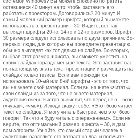
системой Windows? Вы можете спокойно потратить
оставшиеся 40 минут на то, чтобы заставить его
работать с проектором. Договорились? 20 минут. И
самый маленький размер шрифта, который вы можете
использовать в презентации – 30. Видите, вот так
выглядят шрифты 20-го, 14-го и 12-го размеров. Шрифт
30 размера следует использовать по двум причинам. Во-
первых, люди, для которых вы проводите презентацию,
обычно выглядят как тот дядька на слайде. Во-вторых,
выбрав этот размер шрифта, вы сможете уместить на
своих слайдах гораздо меньше текста. Это заставит вас
по-настоящему знать текст презентации и размещать на
слайдах только тезисы. Если вам приходится
использовать 10-ый или 8-ой шрифты - это от того, что
вы не знаете свой материал. Если вы начнете «читать»
свои слайды из-за того, что не знаете материал,
аудитория очень быстро вычислит, что перед нею – бозо
(«чувак», «чмо»). И люди скажут себе: «Этот бозо читает
текст со слайдов. Я могу читать быстрее, чем этот бозо
говорит. Так что я буду читать с опережением». Если не
верите, что оптимальный размер шрифта – 30, я дам
вам алгоритм. Узнайте, кто самый старый человек в
аудитории, разделите его возраст на два, и получите