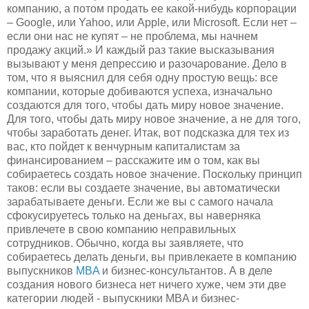
компанию, а потом продать ее какой-нибудь корпорации
– Google, или Yahoo, или Apple, или Microsoft. Если нет –
если они нас не купят – не проблема, мы начнем
продажу акций.» И каждый раз такие высказывания
вызывают у меня депрессию и разочарование. Дело в
том, что я выяснил для себя одну простую вещь: все
компании, которые добиваются успеха, изначально
создаются для того, чтобы дать миру новое значение.
Для того, чтобы дать миру новое значение, а не для того,
чтобы заработать денег. Итак, вот подсказка для тех из
вас, кто пойдет к венчурным капиталистам за
финансированием – расскажите им о том, как вы
собираетесь создать новое значение. Поскольку принцип
таков: если вы создаете значение, вы автоматически
зарабатываете деньги. Если же вы с самого начала
сфокусируетесь только на деньгах, вы наверняка
привлечете в свою компанию неправильных
сотрудников. Обычно, когда вы заявляете, что
собираетесь делать деньги, вы привлекаете в компанию
выпускников
MBA
и бизнес-консультантов. А в деле
создания нового бизнеса нет ничего хуже, чем эти две
категории людей - выпускники MBA и бизнес-