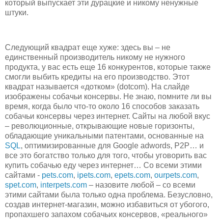
который выпускает эти дурацкие и никому ненужные
штуки.
Следующий квадрат еще хуже: здесь вы – не
единственный производитель никому не нужного
продукта, у вас есть еще 16 конкурентов, которые также
смогли выбить кредиты на его производство. Этот
квадрат называется «дотком» (dotcom). На слайде
изображены собачьи консервы. Не знаю, помните ли вы
время, когда было что-то около 16 способов заказать
собачьи консервы через интернет. Сайты на любой вкус
– революционные, открывающие новые горизонты,
обладающие уникальными патентами, основанные на
SQL
, оптимизированные для Google adwords, P2P… и
все это богатство только для того, чтобы уговорить вас
купить собачью еду через интернет… Со всеми этими
сайтами -
pets.com
,
ipets.com
,
epets.com
,
ourpets.com
,
spet.com
,
interpets.com
– назовите любой – со всеми
этими сайтами была только одна проблема. Безусловно,
создав интернет-магазин, можно избавиться от убогого,
пропахшего запахом собачьих консервов, «реального»