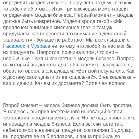
определить модель бизнеса. Пару лет назад мы все как-
то забыли об этом… Итак, три ключевых момента для
определения модели бизнеса. Первый момент – модель
должна быть конкретной. Модели вроде такой - «Мы
привлечем внимание миллионов глаз, а там уж
придумаем, как перевести это внимание в денежный
эквивалент» - больше не работают. Мы все слышали о
Facebook
и
Myspace
не потому, что любой из нас мог бы
их придумать. Напротив, причина в том, что они –
необычные. Нужны конкретные модели бизнеса. Вопрос,
на который вы должны для себя ответить, заключается,
образно говоря, в следующем: «Вот мой покупатель. Как
я достану свои деньги из ее кошелька?». В ее кошельке –
ваши деньги. Как вы их достанете? Вот в чем вопрос.
Второй момент – модель бизнеса должна быть простой.
Я надеюсь, вы привнесете много инноваций в свои
технологии, продукты или услуги. Но не надо привносить
инновации в модель бизнеса. Если вы считаете так:
себестоимость единицы продукта составляет 1 доллар,
вы продаете ее за 5 долларов, и ваша прибыль до