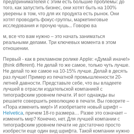
предпринимателей с этим есть большие проблемы: до
того, как запустить бизнес, они хотят быть на 100%
уверены в том, что для их продукта есть рынок. Они
хотят проводить фокус-группы, маркетинговые
исследования и прочую чушь... Говорю ва
м, все что вам нужно – это начать заниматься
реальными делами. Три ключевых момента в этом
отношении.
Первый - как в рекламном ролике Apple: «Думай иначе!»
(think different). Не делай то же самое, только чуть лучше.
Не делай то же самое на 10-15% лучше. Делай в десять
раз лучше! Пример из печатной промышленности 20-
летней давности. Представьте себе, что вы владеете
лучшей в отрасли издательской компанией с
типографским уровнем печати. И вот однажды вы
решаете совершить революцию в печати. Вы говорите –
«Пора изменить мир!» И изобретаете новый шрифт –
Helvetica
, причем 18-го размера… Разве это означает –
изменить мир? Конечно, нет. Для лучшей компании с
типографским уровнем печати не достаточно просто
изобрести еще один вид шрифта. Такой компании нужно