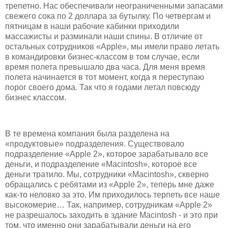
трепетно. Нас обеспечивали неограниченными запасами
свежего сока по 2 доллара за бутылку. По четвергам и
пятницам в наши рабочие кабинки приходили
массажисты и разминали наши спины. В отличие от
остальных сотрудников «Apple», мы имели право летать
в командировки бизнес-классом в том случае, если
время полета превышало два часа. Для меня время
полета начинается в тот момент, когда я переступаю
порог своего дома. Так что я годами летал повсюду
бизнес классом.
В те времена компания была разделена на
«продуктовые» подразделения. Существовало
подразделение «Apple 2», которое зарабатывало все
деньги, и подразделение «Macintosh», которое все
деньги тратило. Мы, сотрудники «Macintosh», скверно
обращались с ребятами из «Apple 2», теперь мне даже
как-то неловко за это. Им приходилось терпеть все наше
высокомерие… Так, например, сотрудникам «Apple 2»
не разрешалось заходить в здание Macintosh - и это при
том, что именно они зарабатывали деньги на его