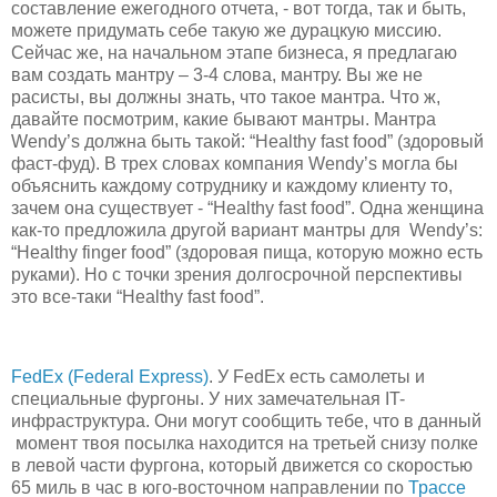
составление ежегодного отчета, - вот тогда, так и быть,
можете придумать себе такую же дурацкую миссию.
Сейчас же, на начальном этапе бизнеса, я предлагаю
вам создать мантру – 3-4 слова, мантру. Вы же не
расисты, вы должны знать, что такое мантра. Что ж,
давайте посмотрим, какие бывают мантры. Мантра
Wendy’s должна быть такой: “Healthy fast food” (здоровый
фаст-фуд). В трех словах компания Wendy’s могла бы
объяснить каждому сотруднику и каждому клиенту то,
зачем она существует - “Healthy fast food”. Одна женщина
как-то предложила другой вариант мантры для Wendy’s:
“Healthy finger food” (здоровая пища, которую можно есть
руками). Но с точки зрения долгосрочной перспективы
это все-таки “Healthy fast food”.
FedEx (Federal Express)
. У FedEx есть самолеты и
специальные фургоны. У них замечательная IT-
инфраструктура. Они могут сообщить тебе, что в данный
момент твоя посылка находится на третьей снизу полке
в левой части фургона, который движется со скоростью
65 миль в час в юго-восточном направлении по
Трассе