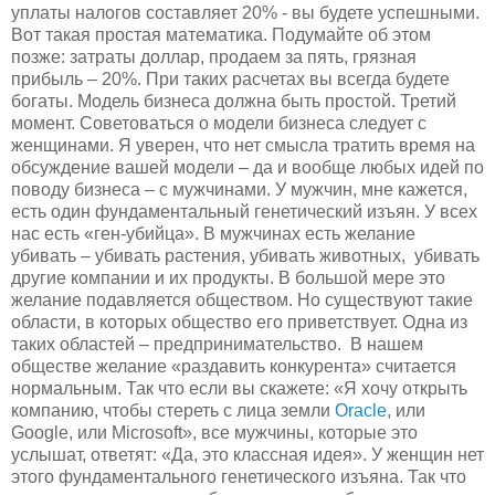
уплаты налогов составляет 20% - вы будете успешными.
Вот такая простая математика. Подумайте об этом
позже: затраты доллар, продаем за пять, грязная
прибыль – 20%. При таких расчетах вы всегда будете
богаты. Модель бизнеса должна быть простой. Третий
момент. Советоваться о модели бизнеса следует с
женщинами. Я уверен, что нет смысла тратить время на
обсуждение вашей модели – да и вообще любых идей по
поводу бизнеса – с мужчинами. У мужчин, мне кажется,
есть один фундаментальный генетический изъян. У всех
нас есть «ген-убийца». В мужчинах есть желание
убивать – убивать растения, убивать животных, убивать
другие компании и их продукты. В большой мере это
желание подавляется обществом. Но существуют такие
области, в которых общество его приветствует. Одна из
таких областей – предпринимательство. В нашем
обществе желание «раздавить конкурента» считается
нормальным. Так что если вы скажете: «Я хочу открыть
компанию, чтобы стереть с лица земли
Oracle
, или
Google, или Microsoft», все мужчины, которые это
услышат, ответят: «Да, это классная идея». У женщин нет
этого фундаментального генетического изъяна. Так что