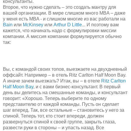
консультанты.
Второе, что нужно сделать – это создать мантру для
вашей организации. В мире слишком много MBA – даже
у меня есть MBA - и слишком многие из вас работали на
Bain
или
McKinsey
или
Arthur D Little
... И поэтому вам
кажется, что начинать надо с формулировки миссии
компании. А миссия компании формулируется обычно
так:
Вы, с командой своих топов, выезжаете на двухдневный
оффсайт. Например – в отель Ritz Carlton Half Moon Bay.
А иначе зачем выезжать? Итак, вы – в отеле
Ritz Carlton
Half Moon Bay
, и с вами бизнес-консультант. В первый
день вы делитесь на смешанные команды, и консультант
говорит: «Хорошо. Теперь выберите по одному
представителю от каждой команды. Пусть он сделает
шаг вперед. Так, все остальные – становитесь у него за
спиной. Теперь тот, кто стоит впереди, должен
развернуться спиной к своей группе, закрыть глаза,
развести руки в стороны – и упасть назад. Все