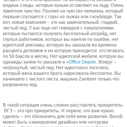
видишь следы, которые коньки оставляют на льду. Очень
приятное чувство. Похоже на чувство человека, который
первым спускается с горы на лыжах или сноуборде. Так
вот, новая компания – это как замечательный, гладкий,
чистый лед. У вас еще нет геморроя с покупателями,
которые пытаются получить бесплатный апгрейд, нет
глупых работников, которых вы наняли по ошибке, нет
идиотской рекламы, которую вы заказали во времена
расцвета доткомов и на которую приходится отстегивать
по 50 баксов в месяц. Нет идиотской мебели, которую вы
однажды зачем-то заказали в
«Office Depot»
. Вокруг –
нетронутый, чистый лед. Нет идиотского логотипа,
который жена вашего брата нарисовала бесплатно. Вы
начинаете с чистого листа, машина Zamboni только что
разровняла лед.
В такой ситуации очень сложно расставлять приоритеты.
ВГЗ – это про приоритеты. И первое, что вам нужно
сделать – это обозначить для себя вехи развития. Вехой
может быть «завершение дизайна» или «отгрузка