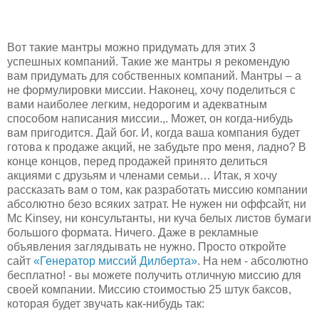
Вот такие мантры можно придумать для этих 3
успешных компаний. Такие же мантры я рекомендую
вам придумать для собственных компаний. Мантры – а
не формулировки миссии. Наконец, хочу поделиться с
вами наиболее легким, недорогим и адекватным
способом написания миссии.,. Может, он когда-нибудь
вам пригодится. Дай бог. И, когда ваша компания будет
готова к продаже акций, не забудьте про меня, ладно? В
конце концов, перед продажей принято делиться
акциями с друзьям и членами семьи… Итак, я хочу
рассказать вам о том, как разработать миссию компании
абсолютно безо всяких затрат. Не нужен ни оффсайт, ни
Mc Kinsey, ни консультанты, ни куча белых листов бумаги
большого формата. Ничего. Даже в рекламные
объявления заглядывать не нужно. Просто откройте
сайт
«Генератор миссий Дилберта»
. На нем - абсолютно
бесплатно! - вы можете получить отличную миссию для
своей компании. Миссию стоимостью 25 штук баксов,
которая будет звучать как-нибудь так: