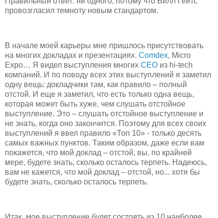
Правильный ответ: ни одного, потому что Билл Гейтс
провозгласил темноту новым стандартом.
В начале моей карьеры мне пришлось присутствовать
на многих докладах и презентациях.
Comdex
, Micro
Expo… Я видел выступления многих
CEO
из hi-tech
компаний. И по поводу всех этих выступлений я заметил
одну вещь: докладчики там, как правило – полный
отстой. И еще я заметил, что есть только одна вещь,
которая может быть хуже, чем слушать отстойное
выступление. Это – слушать отстойное выступление и
не знать, когда оно закончится. Поэтому для всех своих
выступлений я ввел правило «Топ 10» - только десять
самых важных пунктов. Таким образом, даже если вам
покажется, что мой доклад – отстой, вы, по крайней
мере, будете знать, сколько осталось терпеть. Надеюсь,
вам не кажется, что мой доклад – отстой, но... хотя бы
будете знать, сколько осталось терпеть.
Итак, мое выступление будет состоять из 10 наиболее