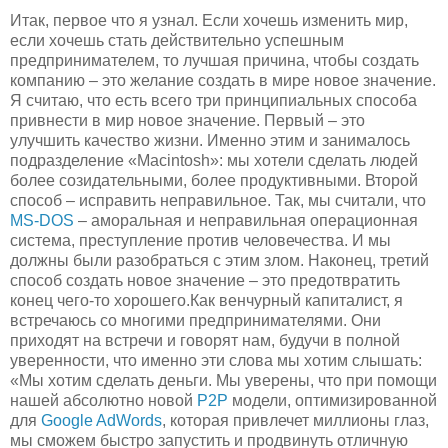
Итак, первое что я узнал. Если хочешь изменить мир,
если хочешь стать действительно успешным
предпринимателем, то лучшая причина, чтобы создать
компанию – это желание создать в мире новое значение.
Я считаю, что есть всего три принципиальных способа
привнести в мир новое значение. Первый – это
улучшить качество жизни. Именно этим и занималось
подразделение «Macintosh»: мы хотели сделать людей
более созидательными, более продуктивными. Второй
способ – исправить неправильное. Так, мы считали, что
MS-DOS
– аморальная и неправильная операционная
система, преступление против человечества. И мы
должны были разобраться с этим злом. Наконец, третий
способ создать новое значение – это предотвратить
конец чего-то хорошего.Как венчурный капиталист, я
встречаюсь со многими предпринимателями. Они
приходят на встречи и говорят нам, будучи в полной
уверенности, что именно эти слова мы хотим слышать:
«Мы хотим сделать деньги. Мы уверены, что при помощи
нашей абсолютно новой
P2P
модели, оптимизированной
для
Google AdWords
, которая привлечет миллионы глаз,
мы сможем быстро запустить и продвинуть отличную