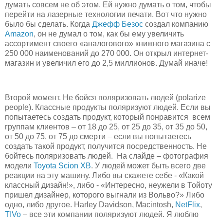
думать совсем не об этом. Ей нужно думать о том, чтобы
перейти на лазерные технологии печати. Вот что нужно
было бы сделать. Когда
Джефф Безос
создал компанию
Amazon
, он не думал о том, как бы ему увеличить
ассортимент своего «аналогового» книжного магазина с
250 000 наименований до 270 000. Он открыл интернет-
магазин и увеличил его до 2,5 миллионов. Думай иначе!
Второй момент. Не бойся поляризовать людей (polarize
people). Классные продукты поляризуют людей. Если вы
попытаетесь создать продукт, который понравится всем
группам клиентов – от 18 до 25, от 25 до 35, от 35 до 50,
от 50 до 75, от 75 до смерти – если вы попытаетесь
создать такой продукт, получится посредственность. Не
бойтесь поляризовать людей. На слайде – фотография
модели
Toyota Scion XB
. У людей может быть всего две
реакции на эту машину. Либо вы скажете себе - «Какой
классный дизайн!», либо - «Интересно, неужели в Тойоту
пришел дизайнер, которого выгнали из Вольво?» Либо
одно, либо другое. Harley Davidson, Macintosh,
NetFlix
,
TIVo
– все эти компании поляризуют людей. Я люблю