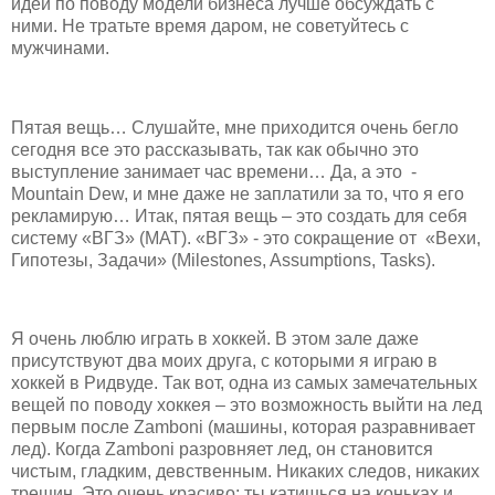
идеи по поводу модели бизнеса лучше обсуждать с
ними. Не тратьте время даром, не советуйтесь с
мужчинами.
Пятая вещь… Слушайте, мне приходится очень бегло
сегодня все это рассказывать, так как обычно это
выступление занимает час времени… Да, а это -
Mountain Dew, и мне даже не заплатили за то, что я его
рекламирую… Итак, пятая вещь – это создать для себя
систему «ВГЗ» (MAT). «ВГЗ» - это сокращение от «Вехи,
Гипотезы, Задачи» (Milestones, Assumptions, Tasks).
Я очень люблю играть в хоккей. В этом зале даже
присутствуют два моих друга, с которыми я играю в
хоккей в Ридвуде. Так вот, одна из самых замечательных
вещей по поводу хоккея – это возможность выйти на лед
первым после Zamboni (машины, которая разравнивает
лед). Когда Zamboni разровняет лед, он становится
чистым, гладким, девственным. Никаких следов, никаких
трещин. Это очень красиво: ты катишься на коньках и