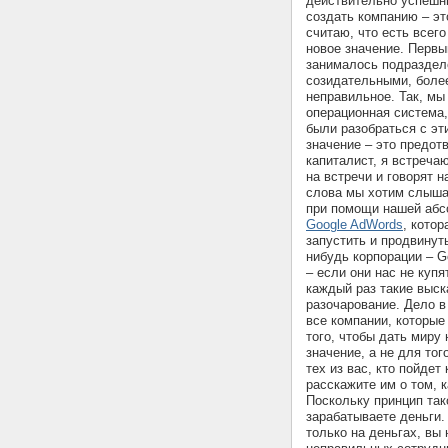
действительно успешн
создать компанию – эт
считаю, что есть всег
новое значение. Первы
занималось подраздел
созидательными, более
неправильное. Так, мы
операционная система
были разобраться с эт
значение – это предот
капиталист, я встреча
на встречи и говорят н
слова мы хотим слыша
при помощи нашей аб
Google AdWords
, кото
запустить и продвинут
нибудь корпорации – Go
– если они нас не куп
каждый раз такие выс
разочарование. Дело в
все компании, которые
того, чтобы дать миру 
значение, а не для тог
тех из вас, кто пойде
расскажите им о том, 
Поскольку принцип так
зарабатываете деньги.
только на деньгах, вы