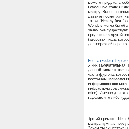
можете придумать себ
начальном этапе бизне
мантру. Вы же не расис
давайте посмотрим, к
такой: “Healthy fast f
Wendy’s могла бы объя
зачем она существует -
предложила другой вари
(здоровая пища, котор
долгосрочной перспекти
FedEx (Federal Express
У них замечательная I
данный момент твоя по
части фургона, которы
восточном направлени
информацию они могут 
инфраструктура служа
mind). Именно для это
надежно что-либо куда
Третий пример – Nike. 
мантра нужна в перву
Зачем ты существуешь? 