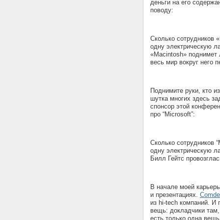
деньги на его содержа
поводу:
Сколько сотрудников «
одну электрическую ла
«Macintosh» поднимет 
весь мир вокруг него 
Поднимите руки, кто и
шутка многих здесь за
спонсор этой конферен
про “Microsoft”:
Сколько сотрудников “M
одну электрическую ла
Билл Гейтс провозглас
В начале моей карьер
и презентациях.
Comde
из hi-tech компаний. И
вещь: докладчики там,
есть только одна вещь