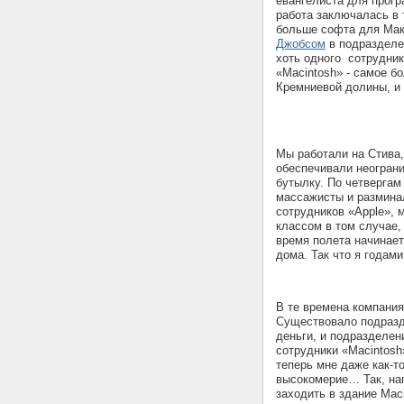
евангелиста для прогр
работа заключалась в 
больше софта для Мак
Джобсом
в подразделе
хоть одного сотрудник
«Macintosh» - самое б
Кремниевой долины, и 
Мы работали на Стива,
обеспечивали неограни
бутылку. По четвергам
массажисты и размина
сотрудников «Apple», 
классом в том случае,
время полета начинает
дома. Так что я годам
В те времена компани
Существовало подразде
деньги, и подразделен
сотрудники «Macintosh
теперь мне даже как-т
высокомерие… Так, на
заходить в здание Maci