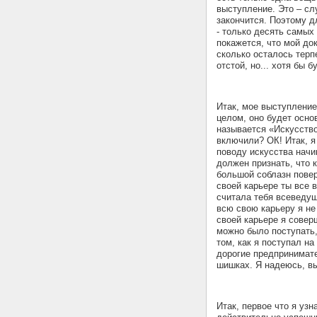
выступление. Это – сл
закончится. Поэтому д
- только десять самых
покажется, что мой док
сколько осталось терп
отстой, но... хотя бы 
Итак, мое выступление
целом, оно будет осно
называется «Искусство
включили? ОК! Итак, я
поводу искусства начи
должен признать, что к
большой соблазн повер
своей карьере ты все 
считала тебя всеведущ
всю свою карьеру я не
своей карьере я совер
можно было поступать,
том, как я поступал н
дорогие предпринимате
шишках. Я надеюсь, вы
Итак, первое что я уз