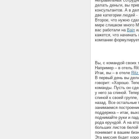
неправильных сотрудни
делать деньги, вы пр
консультантов. А в дел
две категории людей -
Второе, что нужно сде
мире слишком много MB
вас работали на
Bain
и
кажется, что начинать
компании формулирует
Вы, с командой своих 
Например – в отель Rit
Итак, вы – в отеле
Ritz
В первый день вы дел
говорит: «Хорошо. Теп
команды. Пусть он сде
у него за спиной. Тепе
спиной к своей группе,
назад. Все остальные 
занимаемся построение
поддержка – итак, вых
поднимайте руки и пад
рода ерундой. А на вт
больших листов белой 
понимает в вашем биз
Эта миссия будет хоро