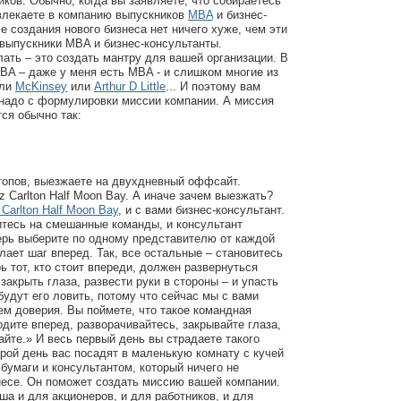
ков. Обычно, когда вы заявляете, что собираетесь
ивлекаете в компанию выпускников
MBA
и бизнес-
е создания нового бизнеса нет ничего хуже, чем эти
 выпускники MBA и бизнес-консультанты.
лать – это создать мантру для вашей организации. В
A – даже у меня есть MBA - и слишком многие из
ли
McKinsey
или
Arthur D Little
... И поэтому вам
 надо с формулировки миссии компании. А миссия
ся обычно так:
топов, выезжаете на двухдневный оффсайт.
z Carlton Half Moon Bay. А иначе зачем выезжать?
 Carlton Half Moon Bay
, и с вами бизнес-консультант.
итесь на смешанные команды, и консультант
ерь выберите по одному представителю от каждой
лает шаг вперед. Так, все остальные – становитесь
рь тот, кто стоит впереди, должен развернуться
 закрыть глаза, развести руки в стороны – и упасть
будут его ловить, потому что сейчас мы с вами
м доверия. Вы поймете, что такое командная
одите вперед, разворачивайтесь, закрывайте глаза,
айте.» И весь первый день вы страдаете такого
орой день вас посадят в маленькую комнату с кучей
бумаги и консультантом, который ничего не
несе. Он поможет создать миссию вашей компании.
ша и для акционеров, и для работников, и для