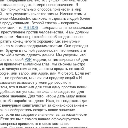
ым предпринимателем, то лучшая причина, чтобы
о желание создать в мире новое значение. Я
о три принципиальных способа привнести в мир
й – это улучшить качество жизни. Именно этим и
ение «Macintosh»: мы хотели сделать людей более
 продуктивными. Второй способ – исправить
 считали, что
MS-DOS
– аморальная и неправильная
, преступление против человечества. И мы должны
им злом. Наконец, третий способ создать новое
вратить конец чего-то хорошего.Как венчурный
юсь со многими предпринимателями. Они приходят
ам, будучи в полной уверенности, что именно эти
ть: «Мы хотим сделать деньги. Мы уверены, что
солютно новой
P2P
модели, оптимизированной для
рая привлечет миллионы глаз, мы сможем быстро
ь отличную компанию, а потом продать ее какой-
ogle, или Yahoo, или Apple, или Microsoft. Если нет
ят – не проблема, мы начнем продажу акций.» И
казывания вызывают у меня депрессию и
 том, что я выяснил для себя одну простую вещь:
 добиваются успеха, изначально создаются для
новое значение. Для того, чтобы дать миру новое
о, чтобы заработать денег. Итак, вот подсказка для
т к венчурным капиталистам за финансированием –
как вы собираетесь создать новое значение.
ов: если вы создаете значение, вы автоматически
 Если же вы с самого начала сфокусируетесь
 наверняка привлечете в свою компанию