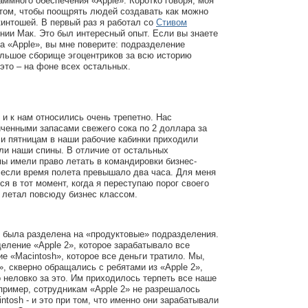
аммного обеспечения «Apple». Коротко говоря, моя
том, чтобы поощрять людей создавать как можно
интошей. В первый раз я работал со
Стивом
нии Мак. Это был интересный опыт. Если вы знаете
а «Apple», вы мне поверите: подразделение
ольшое сборище эгоцентриков за всю историю
это – на фоне всех остальных.
 и к нам относились очень трепетно. Нас
ченными запасами свежего сока по 2 доллара за
 и пятницам в наши рабочие кабинки приходили
ли наши спины. В отличие от остальных
мы имели право летать в командировки бизнес-
 если время полета превышало два часа. Для меня
ся в тот момент, когда я переступаю порог своего
и летал повсюду бизнес классом.
я была разделена на «продуктовые» подразделения.
ление «Apple 2», которое зарабатывало все
ие «Macintosh», которое все деньги тратило. Мы,
», скверно обращались с ребятами из «Apple 2»,
о неловко за это. Им приходилось терпеть все наше
пример, сотрудникам «Apple 2» не разрешалось
ntosh - и это при том, что именно они зарабатывали