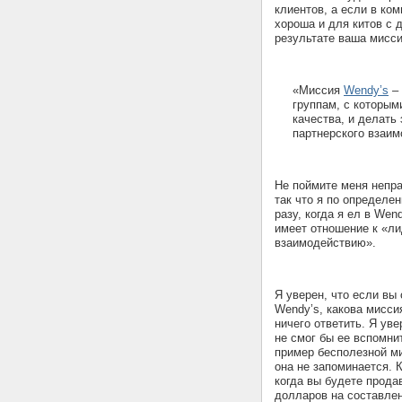
клиентов, а если в ко
хороша и для китов с 
результате ваша мисси
«Миссия
Wendy’s
– 
группам, с которым
качества, и делать
партнерского взаим
Не поймите меня непра
так что я по определе
разу, когда я ел в Wen
имеет отношение к «ли
взаимодействию».
Я уверен, что если вы
Wendy’s, какова мисси
ничего ответить. Я ув
не смог бы ее вспомнит
пример бесполезной ми
она не запоминается. К
когда вы будете прода
долларов на составлени