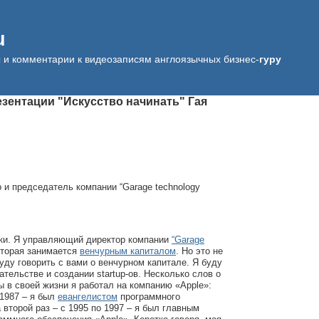
u
ы и комментарии к видеозаписям англоязычных бизнес-
гуру
езентации "Искусство начинать" Гая
и председатель компании “Garage technology
аки. Я управляющий директор компании
“Garage
оторая занимается
венчурным капиталом
. Но это не
буду говорить с вами о венчурном капитале. Я буду
ательстве и создании startup-ов. Несколько слов о
в своей жизни я работал на компанию «Apple»:
 1987 – я был
евангелистом
программного
 второй раз – с 1995 по 1997 – я был главным