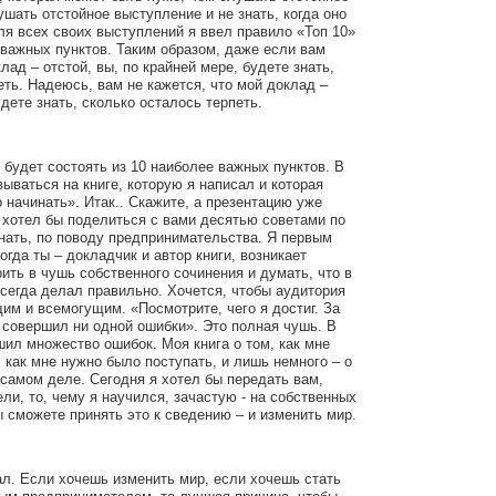
ушать отстойное выступление и не знать, когда оно
ля всех своих выступлений я ввел правило «Топ 10»
 важных пунктов. Таким образом, даже если вам
лад – отстой, вы, по крайней мере, будете знать,
еть. Надеюсь, вам не кажется, что мой доклад –
будете знать, сколько осталось терпеть.
 будет состоять из 10 наиболее важных пунктов. В
вываться на книге, которую я написал и которая
 начинать». Итак.. Скажите, а презентацию уже
 хотел бы поделиться с вами десятью советами по
нать, по поводу предпринимательства. Я первым
огда ты – докладчик и автор книги, возникает
ить в чушь собственного сочинения и думать, что в
всегда делал правильно. Хочется, чтобы аудитория
им и всемогущим. «Посмотрите, чего я достиг. За
 совершил ни одной ошибки». Это полная чушь. В
шил множество ошибок. Моя книга о том, как мне
 как мне нужно было поступать, и лишь немного – о
а самом деле. Сегодня я хотел бы передать вам,
ли, то, чему я научился, зачастую - на собственных
 сможете принять это к сведению – и изменить мир.
нал. Если хочешь изменить мир, если хочешь стать