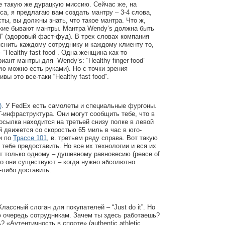
е такую же дурацкую миссию. Сейчас же, на
са, я предлагаю вам создать мантру – 3-4 слова,
ты, вы должны знать, что такое мантра. Что ж,
акие бывают мантры. Мантра Wendy’s должна быть
ood” (здоровый фаст-фуд). В трех словах компания
снить каждому сотруднику и каждому клиенту то,
 “Healthy fast food”. Одна женщина как-то
ант мантры для Wendy’s: “Healthy finger food”
ую можно есть руками). Но с точки зрения
вы это все-таки “Healthy fast food”.
)
. У FedEx есть самолеты и специальные фургоны.
T-инфраструктура. Они могут сообщить тебе, что в
сылка находится на третьей снизу полке в левой
й движется со скоростью 65 миль в час в юго-
и по
Трассе 101
, в. третьем ряду справа. Вот такую
тебе предоставить. Но все их технологии и вся их
т только одному – душевному равновесию (peace of
го они существуют – когда нужно абсолютно
-либо доставить.
Классный слоган для покупателей – “Just do it”. Но
ю очередь сотрудникам. Зачем ты здесь работаешь?
«Аутентичность в спорте» (authentic athletic