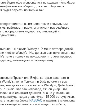
мнате будет еще и специалист по кадрам – она будет
дельфинами – в общем, для всех. Короче, в
я будет звучать примерно так:
предоставлять нашим клиентам и социальным
и мы работаем, продукты и услуги высочайшего
 это посредством лидерства, инноваций и
одействия».
вильно – я люблю Wendy’s. У меня четверо детей,
нию люблю Wendy’s. Но, должен вам признаться: ни
dy’s, мне в голову не приходило, что этот процесс
дерству, инновациям и партнерскому
 спросите Трикси или Бифа, которые работают в
я Wendy’s, то ни Трикси, ни Биф не смогут вам
ерен, что даже сам основатель Wendy’s, Дейв Томас,
ь. Я знаю, что это неправда, т.к. он умер. Это
ссии: она слишком длинная, она не уникальная,
огда-нибудь, когда у вас будет 15 000 сотрудников,
вать акции на бирже
NASDAQ
и тратить 2 миллиона
е ежегодного отчета, - вот тогда, так и быть,