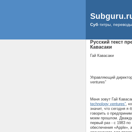
Subguru.r
Суб
-титры, перевод
Русский текст пр
Кавасаки
Гай Кавасаки
Управляющий директор 
ventures”
Меня зовут Гай Кавас
technology ventures”
, к
значит, что сегодня я 
говорить о предприним
моем прошлом. Дважды 
первый раз - с 1983 по
обеспечения «Apple», а