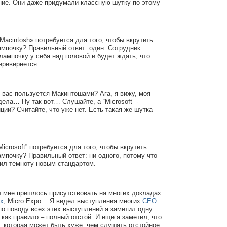
ние. Они даже придумали классную шутку по этому
Macintosh» потребуется для того, чтобы вкрутить
мпочку? Правильный ответ: один. Сотрудник
лампочку у себя над головой и будет ждать, что
перевернется.
з вас пользуется Макинтошами? Ага, я вижу, моя
дела… Ну так вот… Слушайте, а “Microsoft” -
ции? Считайте, что уже нет. Есть такая же шутка
icrosoft” потребуется для того, чтобы вкрутить
мпочку? Правильный ответ: ни одного, потому что
ил темноту новым стандартом.
ы мне пришлось присутствовать на многих докладах
x
, Micro Expo… Я видел выступления многих
CEO
 по поводу всех этих выступлений я заметил одну
 как правило – полный отстой. И еще я заметил, что
, которая может быть хуже, чем слушать отстойное