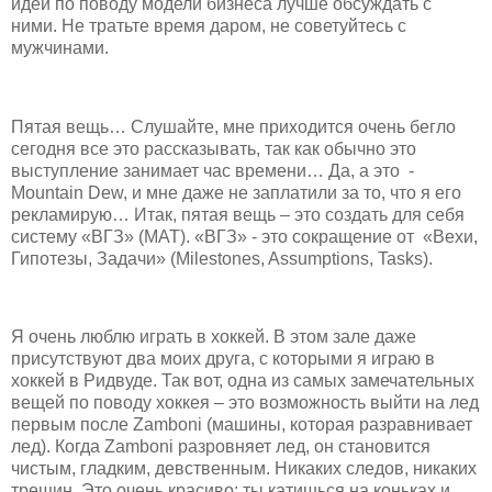
идеи по поводу модели бизнеса лучше обсуждать с
ними. Не тратьте время даром, не советуйтесь с
мужчинами.
Пятая вещь… Слушайте, мне приходится очень бегло
сегодня все это рассказывать, так как обычно это
выступление занимает час времени… Да, а это -
Mountain Dew, и мне даже не заплатили за то, что я его
рекламирую… Итак, пятая вещь – это создать для себя
систему «ВГЗ» (MAT). «ВГЗ» - это сокращение от «Вехи,
Гипотезы, Задачи» (Milestones, Assumptions, Tasks).
Я очень люблю играть в хоккей. В этом зале даже
присутствуют два моих друга, с которыми я играю в
хоккей в Ридвуде. Так вот, одна из самых замечательных
вещей по поводу хоккея – это возможность выйти на лед
первым после Zamboni (машины, которая разравнивает
лед). Когда Zamboni разровняет лед, он становится
чистым, гладким, девственным. Никаких следов, никаких
трещин. Это очень красиво: ты катишься на коньках и