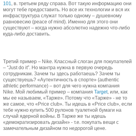
101
, в. третьем ряду справа. Вот такую информацию они
могут тебе предоставить. Но все их технологии и вся их
инфраструктура служат только одному – душевному
равновесию (peace of mind). Именно для этого они
существуют – когда нужно абсолютно надежно что-либо
куда-либо доставить.
Третий пример – Nike. Классный слоган для покупателей
– “Just do it”. Но мантра нужна в первую очередь
сотрудникам. Зачем ты здесь работаешь? Зачем ты
существуешь? «Аутентичность в спорте» (authentic
athletic performance) – вот для чего нужна компания
Nike. Мой любимый пример – компания
Target
, или, как
мы ее называем, «Тарже». Потому что «Тарже» - не то
же самое, что «Price club». Ты идешь в «Price club», если
тебе нужно купить 500 рулонов туалетной бумаги на
случай ядерной войны. В Тарже же ты идешь
«демократизировать дизайн» - т.е. покупать вещи с
замечательным дизайном по недорогой цене.