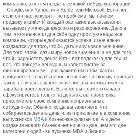
компанию, а потом продать ее какой-нибудь корпорации
– Google, или Yahoo, или Apple, или Microsoft. Если нет –
если они нас не купят – не проблема, мы начнем
продажу акций.» И каждый раз такие высказывания
вызывают у меня депрессию и разочарование. Дело в
том, что я выяснил для себя одну простую вещь: все
компании, которые добиваются успеха, изначально
создаются для того, чтобы дать миру новое значение.
Для того, чтобы дать миру новое значение, а не для того,
чтобы заработать денег. Итак, вот подсказка для тех из
вас, кто пойдет к венчурным капиталистам за
финансированием – расскажите им о том, как вы
собираетесь создать новое значение. Поскольку принцип
таков: если вы создаете значение, вы автоматически
зарабатываете деньги. Если же вы с самого начала
сфокусируетесь только на деньгах, вы наверняка
привлечете в свою компанию неправильных
сотрудников. Обычно, когда вы заявляете, что
собираетесь делать деньги, вы привлекаете в компанию
выпускников
MBA
и бизнес-консультантов. А в деле
создания нового бизнеса нет ничего хуже, чем эти две
категории людей - выпускники MBA и бизнес-