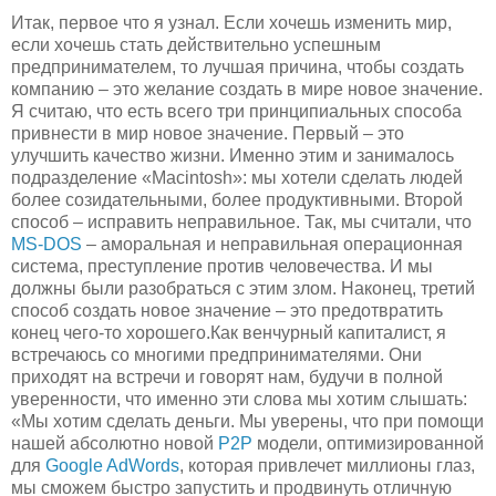
Итак, первое что я узнал. Если хочешь изменить мир,
если хочешь стать действительно успешным
предпринимателем, то лучшая причина, чтобы создать
компанию – это желание создать в мире новое значение.
Я считаю, что есть всего три принципиальных способа
привнести в мир новое значение. Первый – это
улучшить качество жизни. Именно этим и занималось
подразделение «Macintosh»: мы хотели сделать людей
более созидательными, более продуктивными. Второй
способ – исправить неправильное. Так, мы считали, что
MS-DOS
– аморальная и неправильная операционная
система, преступление против человечества. И мы
должны были разобраться с этим злом. Наконец, третий
способ создать новое значение – это предотвратить
конец чего-то хорошего.Как венчурный капиталист, я
встречаюсь со многими предпринимателями. Они
приходят на встречи и говорят нам, будучи в полной
уверенности, что именно эти слова мы хотим слышать:
«Мы хотим сделать деньги. Мы уверены, что при помощи
нашей абсолютно новой
P2P
модели, оптимизированной
для
Google AdWords
, которая привлечет миллионы глаз,
мы сможем быстро запустить и продвинуть отличную