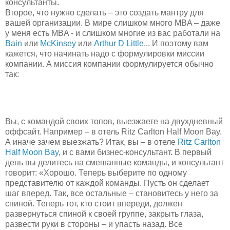
консультанты.
Второе, что нужно сделать – это создать мантру для
вашей организации. В мире слишком много MBA – даже
у меня есть MBA - и слишком многие из вас работали на
Bain
или
McKinsey
или
Arthur D Little
... И поэтому вам
кажется, что начинать надо с формулировки миссии
компании. А миссия компании формулируется обычно
так:
Вы, с командой своих топов, выезжаете на двухдневный
оффсайт. Например – в отель Ritz Carlton Half Moon Bay.
А иначе зачем выезжать? Итак, вы – в отеле
Ritz Carlton
Half Moon Bay
, и с вами бизнес-консультант. В первый
день вы делитесь на смешанные команды, и консультант
говорит: «Хорошо. Теперь выберите по одному
представителю от каждой команды. Пусть он сделает
шаг вперед. Так, все остальные – становитесь у него за
спиной. Теперь тот, кто стоит впереди, должен
развернуться спиной к своей группе, закрыть глаза,
развести руки в стороны – и упасть назад. Все