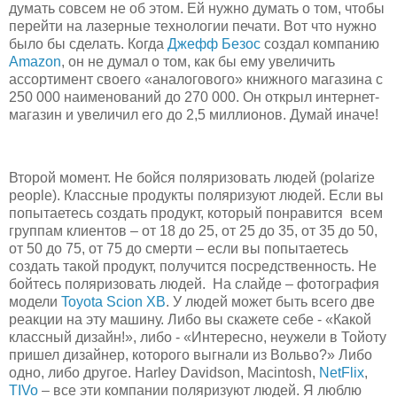
думать совсем не об этом. Ей нужно думать о том, чтобы
перейти на лазерные технологии печати. Вот что нужно
было бы сделать. Когда
Джефф Безос
создал компанию
Amazon
, он не думал о том, как бы ему увеличить
ассортимент своего «аналогового» книжного магазина с
250 000 наименований до 270 000. Он открыл интернет-
магазин и увеличил его до 2,5 миллионов. Думай иначе!
Второй момент. Не бойся поляризовать людей (polarize
people). Классные продукты поляризуют людей. Если вы
попытаетесь создать продукт, который понравится всем
группам клиентов – от 18 до 25, от 25 до 35, от 35 до 50,
от 50 до 75, от 75 до смерти – если вы попытаетесь
создать такой продукт, получится посредственность. Не
бойтесь поляризовать людей. На слайде – фотография
модели
Toyota Scion XB
. У людей может быть всего две
реакции на эту машину. Либо вы скажете себе - «Какой
классный дизайн!», либо - «Интересно, неужели в Тойоту
пришел дизайнер, которого выгнали из Вольво?» Либо
одно, либо другое. Harley Davidson, Macintosh,
NetFlix
,
TIVo
– все эти компании поляризуют людей. Я люблю