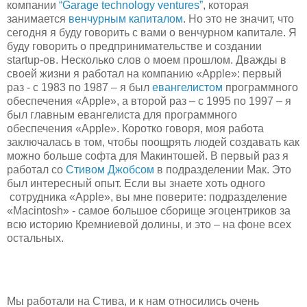
компании
“Garage technology ventures”
, которая
занимается
венчурным капиталом
. Но это не значит, что
сегодня я буду говорить с вами о венчурном капитале. Я
буду говорить о предпринимательстве и создании
startup-ов. Несколько слов о моем прошлом. Дважды в
своей жизни я работал на компанию «Apple»: первый
раз - с 1983 по 1987 – я был
евангелистом
программного
обеспечения «Apple», а второй раз – с 1995 по 1997 – я
был главным евангелиста для программного
обеспечения «Apple». Коротко говоря, моя работа
заключалась в том, чтобы поощрять людей создавать как
можно больше софта для Макинтошей. В первый раз я
работал со
Стивом Джобсом
в подразделении Мак. Это
был интересный опыт. Если вы знаете хоть одного
сотрудника «Apple», вы мне поверите: подразделение
«Macintosh» - самое большое сборище эгоцентриков за
всю историю Кремниевой долины, и это – на фоне всех
остальных.
Мы работали на Стива, и к нам относились очень