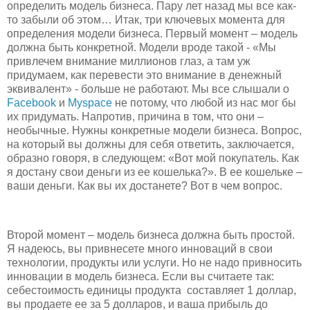
определить модель бизнеса. Пару лет назад мы все как-
то забыли об этом… Итак, три ключевых момента для
определения модели бизнеса. Первый момент – модель
должна быть конкретной. Модели вроде такой - «Мы
привлечем внимание миллионов глаз, а там уж
придумаем, как перевести это внимание в денежный
эквивалент» - больше не работают. Мы все слышали о
Facebook
и
Myspace
не потому, что любой из нас мог бы
их придумать. Напротив, причина в том, что они –
необычные. Нужны конкретные модели бизнеса. Вопрос,
на который вы должны для себя ответить, заключается,
образно говоря, в следующем: «Вот мой покупатель. Как
я достану свои деньги из ее кошелька?». В ее кошельке –
ваши деньги. Как вы их достанете? Вот в чем вопрос.
Второй момент – модель бизнеса должна быть простой.
Я надеюсь, вы привнесете много инноваций в свои
технологии, продукты или услуги. Но не надо привносить
инновации в модель бизнеса. Если вы считаете так:
себестоимость единицы продукта составляет 1 доллар,
вы продаете ее за 5 долларов, и ваша прибыль до