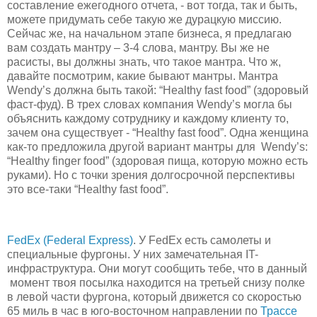
составление ежегодного отчета, - вот тогда, так и быть,
можете придумать себе такую же дурацкую миссию.
Сейчас же, на начальном этапе бизнеса, я предлагаю
вам создать мантру – 3-4 слова, мантру. Вы же не
расисты, вы должны знать, что такое мантра. Что ж,
давайте посмотрим, какие бывают мантры. Мантра
Wendy’s должна быть такой: “Healthy fast food” (здоровый
фаст-фуд). В трех словах компания Wendy’s могла бы
объяснить каждому сотруднику и каждому клиенту то,
зачем она существует - “Healthy fast food”. Одна женщина
как-то предложила другой вариант мантры для Wendy’s:
“Healthy finger food” (здоровая пища, которую можно есть
руками). Но с точки зрения долгосрочной перспективы
это все-таки “Healthy fast food”.
FedEx (Federal Express)
. У FedEx есть самолеты и
специальные фургоны. У них замечательная IT-
инфраструктура. Они могут сообщить тебе, что в данный
момент твоя посылка находится на третьей снизу полке
в левой части фургона, который движется со скоростью
65 миль в час в юго-восточном направлении по
Трассе