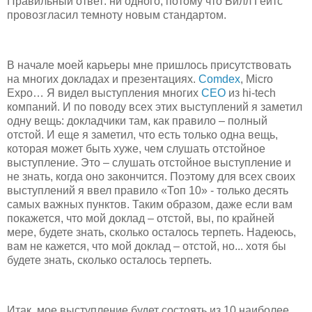
Правильный ответ: ни одного, потому что Билл Гейтс
провозгласил темноту новым стандартом.
В начале моей карьеры мне пришлось присутствовать
на многих докладах и презентациях.
Comdex
, Micro
Expo… Я видел выступления многих
CEO
из hi-tech
компаний. И по поводу всех этих выступлений я заметил
одну вещь: докладчики там, как правило – полный
отстой. И еще я заметил, что есть только одна вещь,
которая может быть хуже, чем слушать отстойное
выступление. Это – слушать отстойное выступление и
не знать, когда оно закончится. Поэтому для всех своих
выступлений я ввел правило «Топ 10» - только десять
самых важных пунктов. Таким образом, даже если вам
покажется, что мой доклад – отстой, вы, по крайней
мере, будете знать, сколько осталось терпеть. Надеюсь,
вам не кажется, что мой доклад – отстой, но... хотя бы
будете знать, сколько осталось терпеть.
Итак, мое выступление будет состоять из 10 наиболее