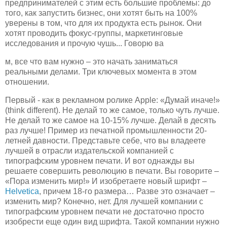
предпринимателей с этим есть большие проблемы: до
того, как запустить бизнес, они хотят быть на 100%
уверены в том, что для их продукта есть рынок. Они
хотят проводить фокус-группы, маркетинговые
исследования и прочую чушь... Говорю ва
м, все что вам нужно – это начать заниматься
реальными делами. Три ключевых момента в этом
отношении.
Первый - как в рекламном ролике Apple: «Думай иначе!»
(think different). Не делай то же самое, только чуть лучше.
Не делай то же самое на 10-15% лучше. Делай в десять
раз лучше! Пример из печатной промышленности 20-
летней давности. Представьте себе, что вы владеете
лучшей в отрасли издательской компанией с
типографским уровнем печати. И вот однажды вы
решаете совершить революцию в печати. Вы говорите –
«Пора изменить мир!» И изобретаете новый шрифт –
Helvetica
, причем 18-го размера… Разве это означает –
изменить мир? Конечно, нет. Для лучшей компании с
типографским уровнем печати не достаточно просто
изобрести еще один вид шрифта. Такой компании нужно