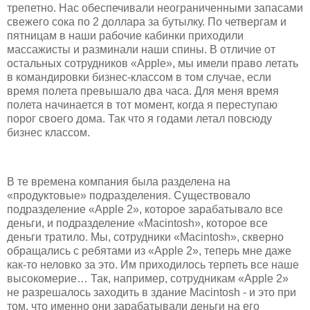
трепетно. Нас обеспечивали неограниченными запасами
свежего сока по 2 доллара за бутылку. По четвергам и
пятницам в наши рабочие кабинки приходили
массажисты и разминали наши спины. В отличие от
остальных сотрудников «Apple», мы имели право летать
в командировки бизнес-классом в том случае, если
время полета превышало два часа. Для меня время
полета начинается в тот момент, когда я переступаю
порог своего дома. Так что я годами летал повсюду
бизнес классом.
В те времена компания была разделена на
«продуктовые» подразделения. Существовало
подразделение «Apple 2», которое зарабатывало все
деньги, и подразделение «Macintosh», которое все
деньги тратило. Мы, сотрудники «Macintosh», скверно
обращались с ребятами из «Apple 2», теперь мне даже
как-то неловко за это. Им приходилось терпеть все наше
высокомерие… Так, например, сотрудникам «Apple 2»
не разрешалось заходить в здание Macintosh - и это при
том, что именно они зарабатывали деньги на его