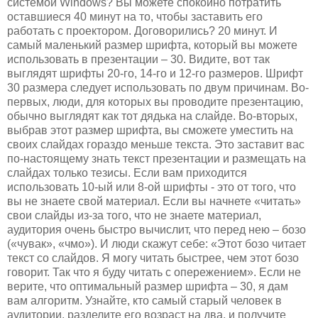
системой Windows? Вы можете спокойно потратить
оставшиеся 40 минут на то, чтобы заставить его
работать с проектором. Договорились? 20 минут. И
самый маленький размер шрифта, который вы можете
использовать в презентации – 30. Видите, вот так
выглядят шрифты 20-го, 14-го и 12-го размеров. Шрифт
30 размера следует использовать по двум причинам. Во-
первых, люди, для которых вы проводите презентацию,
обычно выглядят как тот дядька на слайде. Во-вторых,
выбрав этот размер шрифта, вы сможете уместить на
своих слайдах гораздо меньше текста. Это заставит вас
по-настоящему знать текст презентации и размещать на
слайдах только тезисы. Если вам приходится
использовать 10-ый или 8-ой шрифты - это от того, что
вы не знаете свой материал. Если вы начнете «читать»
свои слайды из-за того, что не знаете материал,
аудитория очень быстро вычислит, что перед нею – бозо
(«чувак», «чмо»). И люди скажут себе: «Этот бозо читает
текст со слайдов. Я могу читать быстрее, чем этот бозо
говорит. Так что я буду читать с опережением». Если не
верите, что оптимальный размер шрифта – 30, я дам
вам алгоритм. Узнайте, кто самый старый человек в
аудитории, разделите его возраст на два, и получите