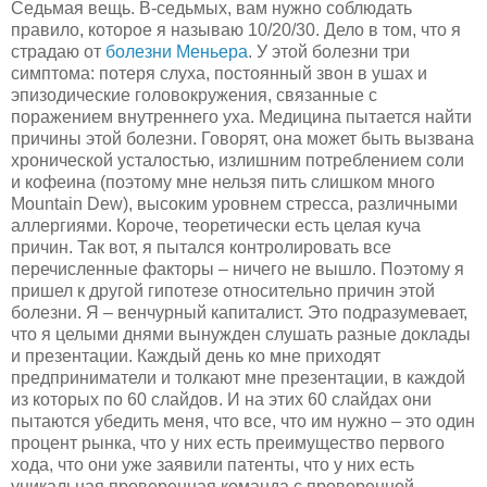
Седьмая вещь. В-седьмых, вам нужно соблюдать
правило, которое я называю 10/20/30. Дело в том, что я
страдаю от
болезни Меньера
. У этой болезни три
симптома: потеря слуха, постоянный звон в ушах и
эпизодические головокружения, связанные с
поражением внутреннего уха. Медицина пытается найти
причины этой болезни. Говорят, она может быть вызвана
хронической усталостью, излишним потреблением соли
и кофеина (поэтому мне нельзя пить слишком много
Mountain Dew), высоким уровнем стресса, различными
аллергиями. Короче, теоретически есть целая куча
причин. Так вот, я пытался контролировать все
перечисленные факторы – ничего не вышло. Поэтому я
пришел к другой гипотезе относительно причин этой
болезни. Я – венчурный капиталист. Это подразумевает,
что я целыми днями вынужден слушать разные доклады
и презентации. Каждый день ко мне приходят
предприниматели и толкают мне презентации, в каждой
из которых по 60 слайдов. И на этих 60 слайдах они
пытаются убедить меня, что все, что им нужно – это один
процент рынка, что у них есть преимущество первого
хода, что они уже заявили патенты, что у них есть
уникальная проверенная команда с проверенной