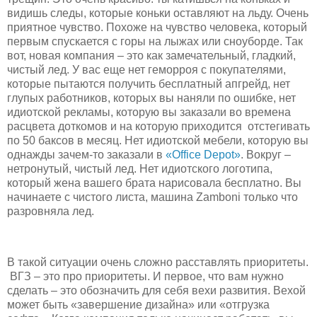
видишь следы, которые коньки оставляют на льду. Очень
приятное чувство. Похоже на чувство человека, который
первым спускается с горы на лыжах или сноуборде. Так
вот, новая компания – это как замечательный, гладкий,
чистый лед. У вас еще нет геморроя с покупателями,
которые пытаются получить бесплатный апгрейд, нет
глупых работников, которых вы наняли по ошибке, нет
идиотской рекламы, которую вы заказали во времена
расцвета доткомов и на которую приходится отстегивать
по 50 баксов в месяц. Нет идиотской мебели, которую вы
однажды зачем-то заказали в
«Office Depot»
. Вокруг –
нетронутый, чистый лед. Нет идиотского логотипа,
который жена вашего брата нарисовала бесплатно. Вы
начинаете с чистого листа, машина Zamboni только что
разровняла лед.
В такой ситуации очень сложно расставлять приоритеты.
ВГЗ – это про приоритеты. И первое, что вам нужно
сделать – это обозначить для себя вехи развития. Вехой
может быть «завершение дизайна» или «отгрузка