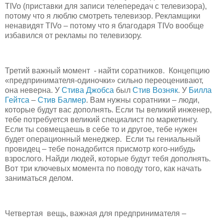
TIVo (приставки для записи телепередач с телевизора),
потому что я люблю смотреть телевизор. Рекламщики
ненавидят TIVo – потому что я благодаря TIVo вообще
избавился от рекламы по телевизору.
Третий важный момент - найти соратников. Концепцию
«предпринимателя-одиночки» сильно переоценивают,
она неверна. У
Стива Джобса
был
Стив Возняк
. У
Билла
Гейтса
–
Стив
Балмер
. Вам нужны соратники – люди,
которые будут вас дополнять. Если ты великий инженер,
тебе потребуется великий специалист по маркетингу.
Если ты совмещаешь в себе то и другое, тебе нужен
будет операционный менеджер. Если ты гениальный
провидец – тебе понадобится присмотр кого-нибудь
взрослого. Найди людей, которые будут тебя дополнять.
Вот три ключевых момента по поводу того, как начать
заниматься делом.
Четвертая вещь, важная для предпринимателя –