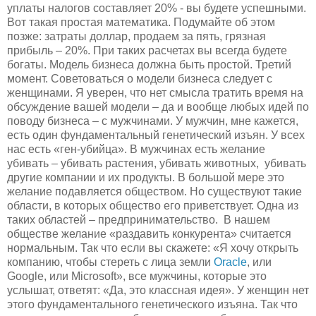
уплаты налогов составляет 20% - вы будете успешными.
Вот такая простая математика. Подумайте об этом
позже: затраты доллар, продаем за пять, грязная
прибыль – 20%. При таких расчетах вы всегда будете
богаты. Модель бизнеса должна быть простой. Третий
момент. Советоваться о модели бизнеса следует с
женщинами. Я уверен, что нет смысла тратить время на
обсуждение вашей модели – да и вообще любых идей по
поводу бизнеса – с мужчинами. У мужчин, мне кажется,
есть один фундаментальный генетический изъян. У всех
нас есть «ген-убийца». В мужчинах есть желание
убивать – убивать растения, убивать животных, убивать
другие компании и их продукты. В большой мере это
желание подавляется обществом. Но существуют такие
области, в которых общество его приветствует. Одна из
таких областей – предпринимательство. В нашем
обществе желание «раздавить конкурента» считается
нормальным. Так что если вы скажете: «Я хочу открыть
компанию, чтобы стереть с лица земли
Oracle
, или
Google, или Microsoft», все мужчины, которые это
услышат, ответят: «Да, это классная идея». У женщин нет
этого фундаментального генетического изъяна. Так что