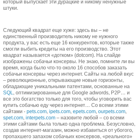
который выпускает эти дурацкие и никому ненужные
штуки.
Следующий квадрат еще хуже: здесь вы – не
единственный производитель никому не нужного
продукта, у вас есть еще 16 конкурентов, которые также
смогли выбить кредиты на его производство. Этот
квадрат называется «дотком» (dotcom). На слайде
изображены собачьи консервы. Не знаю, помните ли вы
время, когда было что-то около 16 способов заказать
собачьи консервы через интернет. Сайты на любой вкус
– революционные, открывающие новые горизонты,
обладающие уникальными патентами, основанные на
SQL
, оптимизированные для Google adwords, P2P… и
все это богатство только для того, чтобы уговорить вас
купить собачью еду через интернет… Со всеми этими
сайтами -
pets.com
,
ipets.com
,
epets.com
,
ourpets.com
,
spet.com
,
interpets.com
– назовите любой – со всеми
этими сайтами была только одна проблема. Безусловно,
создав интернет-магазин, можно избавиться от убогого,
пропахшего запахом собачьих консервов, «реального»