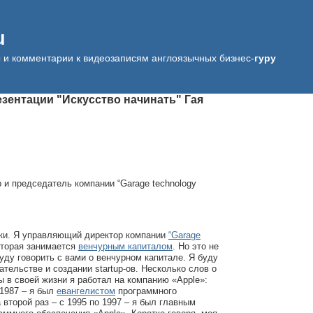
u
ы и комментарии к видеозаписям англоязычных бизнес-
гуру
езентации "Искусство начинать" Гая
и председатель компании “Garage technology
аки. Я управляющий директор компании
“Garage
оторая занимается
венчурным капиталом
. Но это не
буду говорить с вами о венчурном капитале. Я буду
ательстве и создании startup-ов. Несколько слов о
в своей жизни я работал на компанию «Apple»:
 1987 – я был
евангелистом
программного
 второй раз – с 1995 по 1997 – я был главным