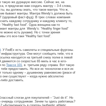
е такую же дурацкую миссию. Сейчас же, на
са, я предлагаю вам создать мантру – 3-4 слова,
ты, вы должны знать, что такое мантра. Что ж,
акие бывают мантры. Мантра Wendy’s должна быть
ood” (здоровый фаст-фуд). В трех словах компания
снить каждому сотруднику и каждому клиенту то,
 “Healthy fast food”. Одна женщина как-то
ант мантры для Wendy’s: “Healthy finger food”
ую можно есть руками). Но с точки зрения
вы это все-таки “Healthy fast food”.
)
. У FedEx есть самолеты и специальные фургоны.
T-инфраструктура. Они могут сообщить тебе, что в
сылка находится на третьей снизу полке в левой
й движется со скоростью 65 миль в час в юго-
и по
Трассе 101
, в. третьем ряду справа. Вот такую
тебе предоставить. Но все их технологии и вся их
т только одному – душевному равновесию (peace of
го они существуют – когда нужно абсолютно
-либо доставить.
Классный слоган для покупателей – “Just do it”. Но
ю очередь сотрудникам. Зачем ты здесь работаешь?
«Аутентичность в спорте» (authentic athletic