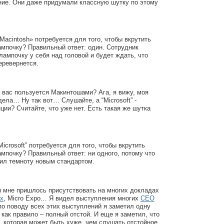
ние. Они даже придумали классную шутку по этому
Macintosh» потребуется для того, чтобы вкрутить
мпочку? Правильный ответ: один. Сотрудник
лампочку у себя над головой и будет ждать, что
перевернется.
з вас пользуется Макинтошами? Ага, я вижу, моя
дела… Ну так вот… Слушайте, а “Microsoft” -
ции? Считайте, что уже нет. Есть такая же шутка
icrosoft” потребуется для того, чтобы вкрутить
мпочку? Правильный ответ: ни одного, потому что
ил темноту новым стандартом.
ы мне пришлось присутствовать на многих докладах
x
, Micro Expo… Я видел выступления многих
CEO
 по поводу всех этих выступлений я заметил одну
 как правило – полный отстой. И еще я заметил, что
, которая может быть хуже, чем слушать отстойное