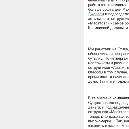
евангелиста для прогр
работа заключалась в 
больше софта для Мак
Джобсом
в подразделе
хоть одного сотрудник
«Macintosh» - самое б
Кремниевой долины, и 
Мы работали на Стива,
обеспечивали неограни
бутылку. По четвергам
массажисты и размина
сотрудников «Apple», 
классом в том случае,
время полета начинает
дома. Так что я годам
В те времена компани
Существовало подразде
деньги, и подразделен
сотрудники «Macintosh
теперь мне даже как-т
высокомерие… Так, на
заходить в здание Maci