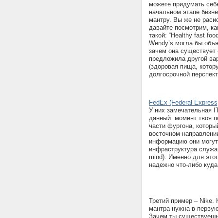
можете придумать себ
начальном этапе бизне
мантру. Вы же не расис
давайте посмотрим, к
такой: “Healthy fast f
Wendy’s могла бы объя
зачем она существует -
предложила другой вари
(здоровая пища, котор
долгосрочной перспекти
FedEx (Federal Express
У них замечательная I
данный момент твоя по
части фургона, которы
восточном направлени
информацию они могут 
инфраструктура служа
mind). Именно для это
надежно что-либо куда
Третий пример – Nike. 
мантра нужна в перву
Зачем ты существуешь? 