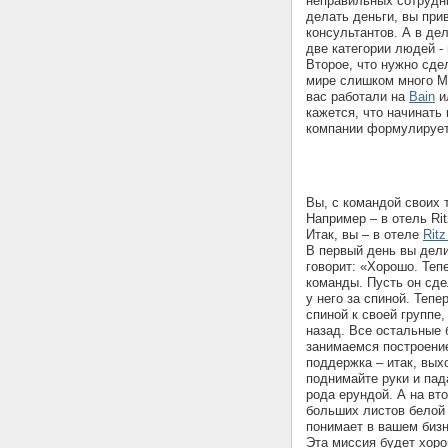
неправильных сотрудни
делать деньги, вы пр
консультантов. А в дел
две категории людей -
Второе, что нужно сде
мире слишком много MB
вас работали на
Bain
и
кажется, что начинать
компании формулирует
Вы, с командой своих 
Например – в отель Rit
Итак, вы – в отеле
Ritz
В первый день вы дел
говорит: «Хорошо. Теп
команды. Пусть он сде
у него за спиной. Тепе
спиной к своей группе,
назад. Все остальные 
занимаемся построение
поддержка – итак, вых
поднимайте руки и пад
рода ерундой. А на вт
больших листов белой 
понимает в вашем биз
Эта миссия будет хоро