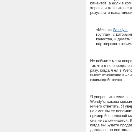
клиентов, а если в ко
хороша и для китов с 
результате ваша мисси
«Миссия
Wendy’s
– 
группам, с которым
качества, и делать
партнерского взаим
Не поймите меня непра
так что я по определе
разу, когда я ел в Wen
имеет отношение к «ли
взаимодействию».
Я уверен, что если вы
Wendy’s, какова мисси
ничего ответить. Я ув
не смог бы ее вспомнит
пример бесполезной ми
она не запоминается. К
когда вы будете прода
долларов на составлени