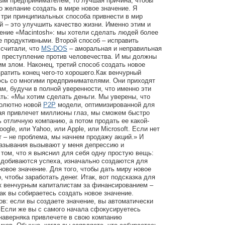
ым предпринимателем, то лучшая причина, чтобы
о желание создать в мире новое значение. Я
о три принципиальных способа привнести в мир
й – это улучшить качество жизни. Именно этим и
ение «Macintosh»: мы хотели сделать людей более
 продуктивными. Второй способ – исправить
 считали, что
MS-DOS
– аморальная и неправильная
, преступление против человечества. И мы должны
им злом. Наконец, третий способ создать новое
вратить конец чего-то хорошего.Как венчурный
юсь со многими предпринимателями. Они приходят
ам, будучи в полной уверенности, что именно эти
ть: «Мы хотим сделать деньги. Мы уверены, что
солютно новой
P2P
модели, оптимизированной для
рая привлечет миллионы глаз, мы сможем быстро
ь отличную компанию, а потом продать ее какой-
ogle, или Yahoo, или Apple, или Microsoft. Если нет
ят – не проблема, мы начнем продажу акций.» И
казывания вызывают у меня депрессию и
 том, что я выяснил для себя одну простую вещь:
 добиваются успеха, изначально создаются для
новое значение. Для того, чтобы дать миру новое
о, чтобы заработать денег. Итак, вот подсказка для
т к венчурным капиталистам за финансированием –
как вы собираетесь создать новое значение.
ов: если вы создаете значение, вы автоматически
 Если же вы с самого начала сфокусируетесь
 наверняка привлечете в свою компанию