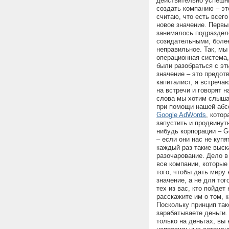
действительно успешн
создать компанию – эт
считаю, что есть всег
новое значение. Первы
занималось подраздел
созидательными, более
неправильное. Так, мы
операционная система
были разобраться с эт
значение – это предот
капиталист, я встреча
на встречи и говорят н
слова мы хотим слыша
при помощи нашей аб
Google AdWords
, кото
запустить и продвинут
нибудь корпорации – Go
– если они нас не куп
каждый раз такие выс
разочарование. Дело в
все компании, которые
того, чтобы дать миру 
значение, а не для тог
тех из вас, кто пойде
расскажите им о том, 
Поскольку принцип так
зарабатываете деньги.
только на деньгах, вы