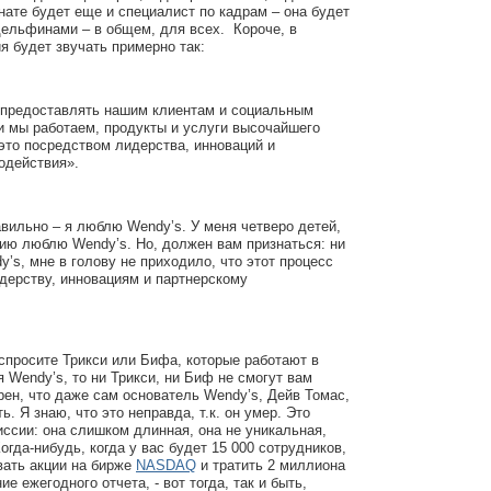
мнате будет еще и специалист по кадрам – она будет
дельфинами – в общем, для всех. Короче, в
я будет звучать примерно так:
предоставлять нашим клиентам и социальным
и мы работаем, продукты и услуги высочайшего
 это посредством лидерства, инноваций и
одействия».
вильно – я люблю Wendy’s. У меня четверо детей,
нию люблю Wendy’s. Но, должен вам признаться: ни
dy’s, мне в голову не приходило, что этот процесс
дерству, инновациям и партнерскому
 спросите Трикси или Бифа, которые работают в
я Wendy’s, то ни Трикси, ни Биф не смогут вам
ерен, что даже сам основатель Wendy’s, Дейв Томас,
ь. Я знаю, что это неправда, т.к. он умер. Это
ссии: она слишком длинная, она не уникальная,
огда-нибудь, когда у вас будет 15 000 сотрудников,
вать акции на бирже
NASDAQ
и тратить 2 миллиона
е ежегодного отчета, - вот тогда, так и быть,