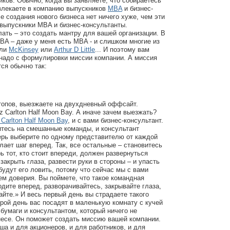
ков. Обычно, когда вы заявляете, что собираетесь
ивлекаете в компанию выпускников
MBA
и бизнес-
е создания нового бизнеса нет ничего хуже, чем эти
 выпускники MBA и бизнес-консультанты.
лать – это создать мантру для вашей организации. В
A – даже у меня есть MBA - и слишком многие из
ли
McKinsey
или
Arthur D Little
... И поэтому вам
 надо с формулировки миссии компании. А миссия
ся обычно так:
топов, выезжаете на двухдневный оффсайт.
z Carlton Half Moon Bay. А иначе зачем выезжать?
 Carlton Half Moon Bay
, и с вами бизнес-консультант.
итесь на смешанные команды, и консультант
ерь выберите по одному представителю от каждой
лает шаг вперед. Так, все остальные – становитесь
рь тот, кто стоит впереди, должен развернуться
 закрыть глаза, развести руки в стороны – и упасть
будут его ловить, потому что сейчас мы с вами
м доверия. Вы поймете, что такое командная
одите вперед, разворачивайтесь, закрывайте глаза,
айте.» И весь первый день вы страдаете такого
орой день вас посадят в маленькую комнату с кучей
бумаги и консультантом, который ничего не
несе. Он поможет создать миссию вашей компании.
ша и для акционеров, и для работников, и для