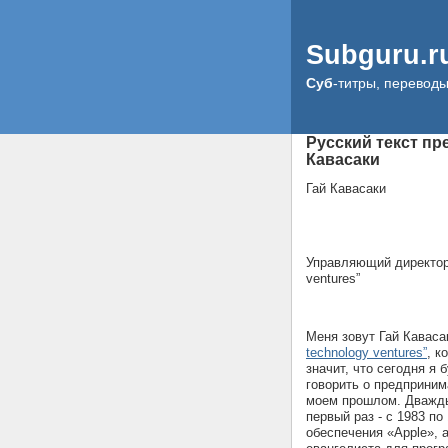
Subguru.r
Суб
-титры, перевод
Русский текст пр
Кавасаки
Гай Кавасаки
Управляющий директор 
ventures”
Меня зовут Гай Кавас
technology ventures”
, к
значит, что сегодня я 
говорить о предприним
моем прошлом. Дважды 
первый раз - с 1983 по
обеспечения «Apple», а