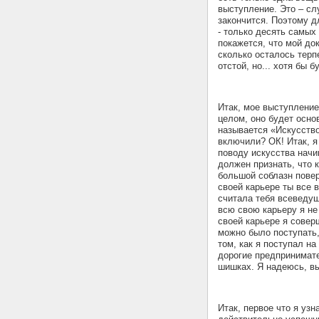
выступление. Это – сл
закончится. Поэтому д
- только десять самых
покажется, что мой док
сколько осталось терп
отстой, но... хотя бы 
Итак, мое выступление
целом, оно будет осно
называется «Искусство
включили? ОК! Итак, я
поводу искусства начи
должен признать, что к
большой соблазн повер
своей карьере ты все 
считала тебя всеведущ
всю свою карьеру я не
своей карьере я совер
можно было поступать,
том, как я поступал н
дорогие предпринимате
шишках. Я надеюсь, вы
Итак, первое что я уз