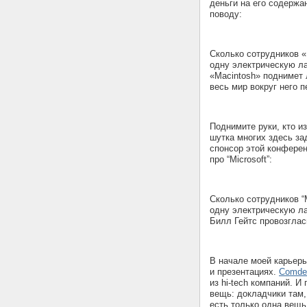
деньги на его содержа
поводу:
Сколько сотрудников «
одну электрическую ла
«Macintosh» поднимет 
весь мир вокруг него 
Поднимите руки, кто и
шутка многих здесь за
спонсор этой конферен
про “Microsoft”:
Сколько сотрудников “M
одну электрическую ла
Билл Гейтс провозглас
В начале моей карьер
и презентациях.
Comde
из hi-tech компаний. И
вещь: докладчики там,
есть только одна вещь