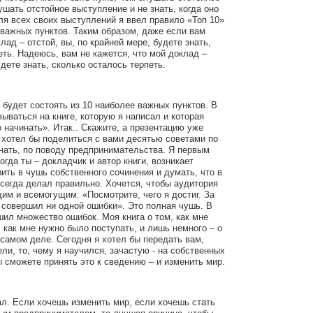
ушать отстойное выступление и не знать, когда оно
ля всех своих выступлений я ввел правило «Топ 10»
 важных пунктов. Таким образом, даже если вам
лад – отстой, вы, по крайней мере, будете знать,
еть. Надеюсь, вам не кажется, что мой доклад –
будете знать, сколько осталось терпеть.
 будет состоять из 10 наиболее важных пунктов. В
вываться на книге, которую я написал и которая
 начинать». Итак.. Скажите, а презентацию уже
 хотел бы поделиться с вами десятью советами по
нать, по поводу предпринимательства. Я первым
огда ты – докладчик и автор книги, возникает
ить в чушь собственного сочинения и думать, что в
всегда делал правильно. Хочется, чтобы аудитория
им и всемогущим. «Посмотрите, чего я достиг. За
 совершил ни одной ошибки». Это полная чушь. В
шил множество ошибок. Моя книга о том, как мне
 как мне нужно было поступать, и лишь немного – о
а самом деле. Сегодня я хотел бы передать вам,
ли, то, чему я научился, зачастую - на собственных
 сможете принять это к сведению – и изменить мир.
нал. Если хочешь изменить мир, если хочешь стать