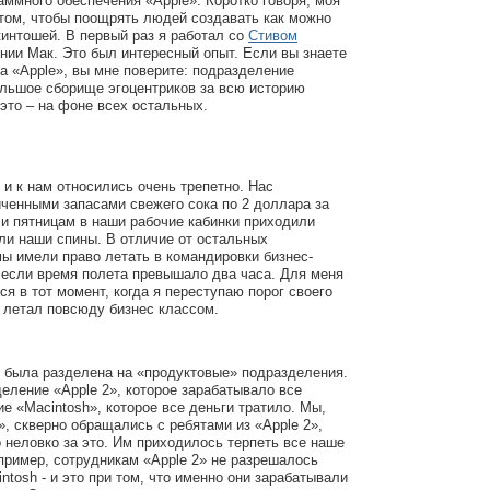
аммного обеспечения «Apple». Коротко говоря, моя
том, чтобы поощрять людей создавать как можно
интошей. В первый раз я работал со
Стивом
нии Мак. Это был интересный опыт. Если вы знаете
а «Apple», вы мне поверите: подразделение
ольшое сборище эгоцентриков за всю историю
это – на фоне всех остальных.
 и к нам относились очень трепетно. Нас
ченными запасами свежего сока по 2 доллара за
 и пятницам в наши рабочие кабинки приходили
ли наши спины. В отличие от остальных
мы имели право летать в командировки бизнес-
 если время полета превышало два часа. Для меня
ся в тот момент, когда я переступаю порог своего
и летал повсюду бизнес классом.
я была разделена на «продуктовые» подразделения.
ление «Apple 2», которое зарабатывало все
ие «Macintosh», которое все деньги тратило. Мы,
», скверно обращались с ребятами из «Apple 2»,
о неловко за это. Им приходилось терпеть все наше
пример, сотрудникам «Apple 2» не разрешалось
ntosh - и это при том, что именно они зарабатывали