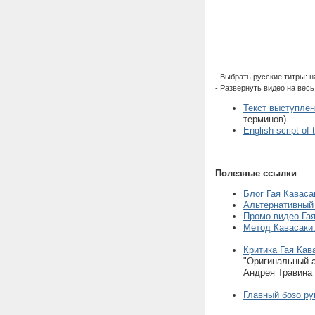
- Выбрать русские титры: 
- Развернуть видео на весь
Текст выступлен
терминов)
English script of
Полезные ссылки
Блог Гая Кавас
Альтернативный 
Промо-видео Га
Метод Кавасаки
Критика Гая Кав
"Оригинальный а
Андрея Травина
Главный бозо ру