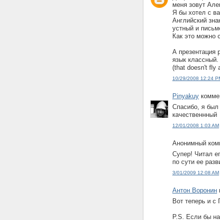
меня зовут Але
Я бы хотел с в
Английский зна
устный и письм
Как это можно 
А презентация 
язык классный.
(that doesn't fly 
10/29/2008 12:24 P
Pinyakuy
коммен
Спасибо, я был
качественнный
12/01/2008 1:03 AM
Анонимный комм
Супер! Читал е
по сути ее разв
3/01/2009 12:08 AM
Антон Воронин
Вот теперь и с
P.S. Если бы н