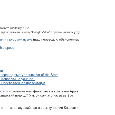
нажмите кнопочку "CC"
 экран: нажмите кнопку "Google Video" в правом нижнем углу
ия на русском языке
(наш перевод, с объяснением
 this speech
аки
перевод выступления Art of the Start
я Кавасаки на youtube
. Просветленная презентация
асаки
и религиозного фанатизма в компании Apple.
зиатский подход" (как он сам это называет) от
нета
, натолкнувший нас на выступление Кавасаки