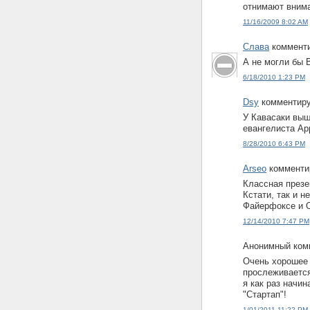
отнимают вним
11/16/2009 8:02 AM
Слава
комменти
А не могли бы 
6/18/2010 1:23 PM
Dsy
комментируе
У Кавасаки вышл
евангелиста Ap
8/28/2010 6:43 PM
Arseo
комментир
Классная презе
Кстати, так и н
Файерфоксе и 
12/14/2010 7:47 PM
Анонимный комм
Очень хорошее 
прослеживается
я как раз начин
"Стартап"!
1/01/2011 11:22 PM