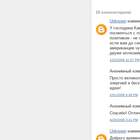
18 комментариев:
Unknown
коммен
У господина Ка
посмеяться с п
позитивом - не 
если вам до сих
американцев чу
двумя иллюзия
1/22/2008 11:57 PM
Анонимный комм
Просто великол
энергией и бес
идею!
2/01/2008 4:36 PM
Анонимный комм
Спасибо! Отлич
4/29/2008 3:41 PM
Unknown
коммен
Доброго времен