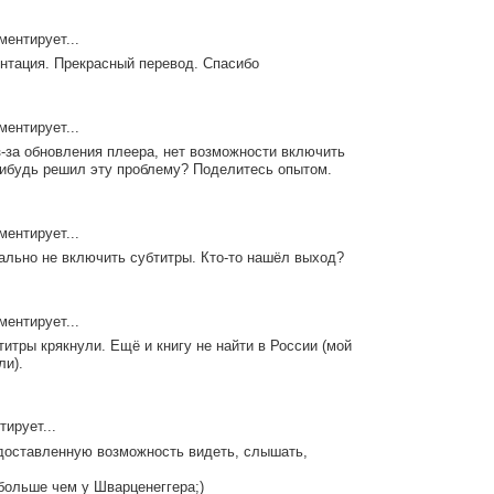
ентирует...
нтация. Прекрасный перевод. Спасибо
ентирует...
-за обновления плеера, нет возможности включить
нибудь решил эту проблему? Поделитесь опытом.
ентирует...
ально не включить субтитры. Кто-то нашёл выход?
ентирует...
титры крякнули. Ещё и книгу не найти в России (мой
ли).
ирует...
доставленную возможность видеть, слышать,
ольше чем у Шварценеггера;)