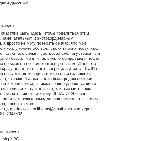
дном дыхании!
тирует...
и счастлив быть здесь, чтобы поделиться этим
, замечательным и экстраординарным
, я просто не могу поверить сейчас, что мой
о мной, умоляет обо всех своих плохих поступках,
е, как он все время чувствовал себя опустошенным
де, он бросил меня и так сильно обидел меня после
ый произошел несколько месяцев назад. И все это
 сразу после того, как я попросила д-ра ЭГВАЛИ о
я счастливая женщина в мире на сегодняшний
зала, что моя бывшая снова была рядом со мной.
еня и моей семьи, а также вечное удовольствие и
 счастлив сейчас и не знаю, как выразить свою
и признательность доктору ЭГВАЛИ. Я очень
, если вам нужна немедленная помощь, поскольку
на, поверьте мне.
егодня /dregwalispellhome@gmail.com или через
48122948392
ентирует...
 - MapYRO