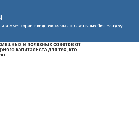
u
ы и комментарии к видеозаписям англоязычных бизнес-
гуру
 смешных и полезных советов от
рного капиталиста для тех, кто
ло.