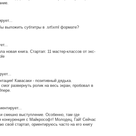
ание.
рует...
Вы выложить субтитры в .srt\xml формате?
т...
а новая книга. Стартап: 11 мастер-классов от экс-
ple
ует...
нтация! Кавасаки - позитивный дядька.
е смог развернуть ролик на весь экран, пробовал в
Опере.
ентирует...
и смешно выступление. Особенно, там где
 конкуренция с Майкрософт! Молодец, Гай! Сейчас
аю свой стартап, ориентируюсь часто на его книгу