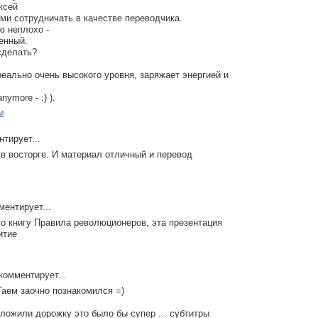
ксей
ами сотрудничать в качестве переводчика.
ю неплохо -
енный.
сделать?
реально очень высокого уровня, заряжает энергией и
anymore - :) ).
M
тирует...
 в восторге. И материал отличный и перевод
ентирует...
го книгу Правила революционеров, эта презентация
итие
комментирует...
 Гаем заочно познакомился =)
аложили дорожку это было бы супер ... субтитры