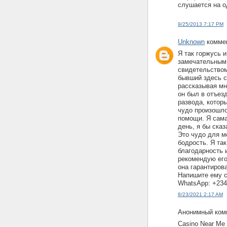
слушается на о
9/25/2013 7:17 PM
Unknown
коммен
Я так горжусь 
замечательным
свидетельством
бывший здесь с
рассказывая мн
он был в отъез
развода, котор
чудо произошло
помощи. Я сама
день, я бы ска
Это чудо для м
бодрость. Я так
благодарность 
рекомендую его
она гарантирова
Напишите ему с
WhatsApp: +23
8/23/2021 2:17 AM
Анонимный комм
Casino Near Me