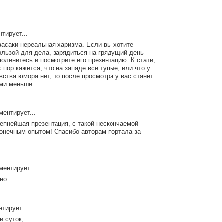
тирует...
васаки нереальная харизма. Если вы хотите
ользой для дела, зарядиться на грядущий день
поленитесь и посмотрите его презентацию. К стати,
 пор кажется, что на западе все тупые, или что у
вства юмора нет, то после просмотра у вас станет
ми меньше.
ентирует...
епнейшая презентация, с такой нескончаемой
конечным опытом! Спасибо авторам портала за
ентирует...
но.
тирует...
и суток,